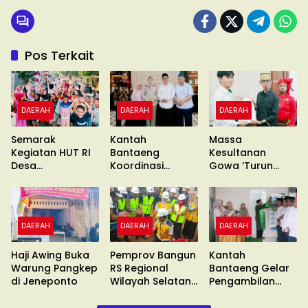
Pos Terkait
DAERAH
DAERAH
DAERAH
Semarak
Kantah
Massa
Kegiatan HUT RI
Bantaeng
Kesultanan
Desa
Koordinasi
Gowa ‘Turun
Gentungang
Pimcab
Gunung’ Gelar
Bajeng Barat
Muhammadiyah
Unras
DAERAH
DAERAH
DAERAH
Haji Awing Buka
Pemprov Bangun
Kantah
Warung Pangkep
RS Regional
Bantaeng Gelar
di Jeneponto
Wilayah Selatan
Pengambilan
di Malino
Sumpah