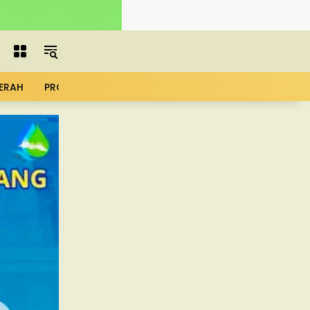
ERAH
PROFIL
ADVERTORIAL
MBG
KOPDES
UMK