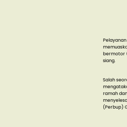
Pelayanan
memuaskan
bermotor (
siang.
Salah seor
mengataka
ramah dan
menyelesai
(Perbup) 