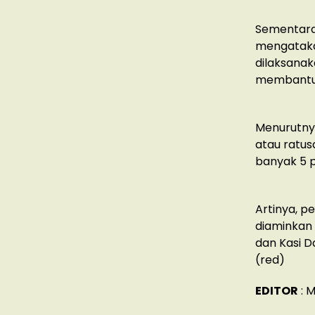
Sementara 
mengataka
dilaksanak
membantu 
Menurutny
atau ratus
banyak 5 p
Artinya, 
diaminkan 
dan Kasi 
(red)
EDITOR
: 