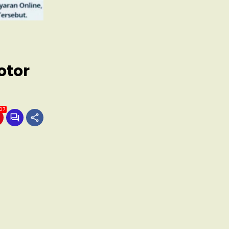
otor
107