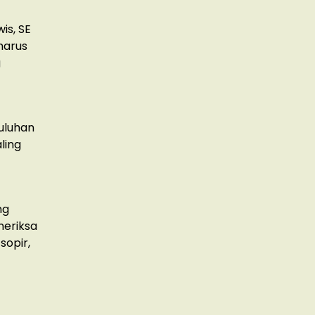
is, SE
harus
g
uluhan
ling
ng
meriksa
opir,