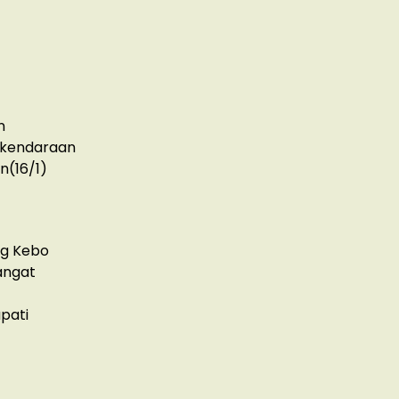
n
 kendaraan
n(16/1)
Dg Kebo
angat
pati