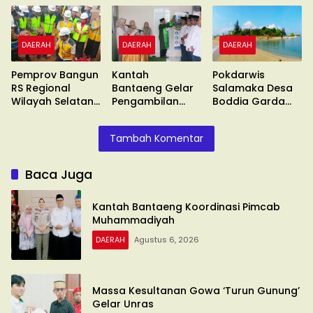
Muhammadiyah
Unras
DAERAH
DAERAH
DAERAH
Pemprov Bangun
Kantah
Pokdarwis
RS Regional
Bantaeng Gelar
Salamaka Desa
Wilayah Selatan
Pengambilan
Boddia Garda
di Malino
Sumpah
Terdepan
Tambah Komentar
Baca Juga
Kantah Bantaeng Koordinasi Pimcab
Muhammadiyah
DAERAH
Agustus 6, 2026
Massa Kesultanan Gowa ‘Turun Gunung’
Gelar Unras