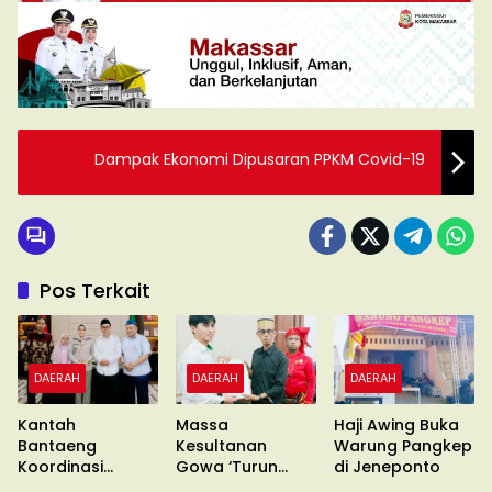
Dampak Ekonomi Dipusaran PPKM Covid-19
Pos Terkait
DAERAH
DAERAH
DAERAH
Kantah
Massa
Haji Awing Buka
Bantaeng
Kesultanan
Warung Pangkep
Koordinasi
Gowa ‘Turun
di Jeneponto
Pimcab
Gunung’ Gelar