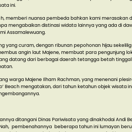
ta ini.
ch, memberi nuansa pembeda bahkan kami merasakan 
pa mengabaikan distinasi widata lainnya yang ada di da
Bumi Assamalewuang.
ing yang curam, dengan ribunan pepohonan hijau sekelili
ihembus angin laut Majene, membuat para pengunjung lo
ng datang dari berbagai daerah tetangga betah tingga
natan.
ang warga Majene Ilham Rachman, yang menenani plesira
o’ Beach mengatakan, dari tahun ketahun objek wisata ini
engembangannya.
annya ditangani Dinas Pariwisata yang dinakhodai Andi B
 Nah, pembenahannya beberapa tahun ini lumayan ber