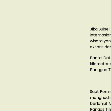
Jika Sulse
internasio
wisata yan
eksotis da
Pantai Dat
kilometer 
Banggae Ti
Saat Pemi
menghadiri
berlanjut 
Rangas Tim