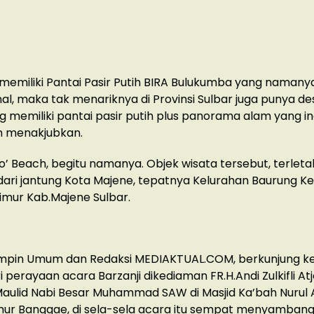
l memiliki Pantai Pasir Putih BIRA Bulukumba yang namany
nal, maka tak menariknya di Provinsi Sulbar juga punya des
g memiliki pantai pasir putih plus panorama alam yang i
n menakjubkan.
o’ Beach, begitu namanya. Objek wisata tersebut, terletak
dari jantung Kota Majene, tepatnya Kelurahan Baurung 
mur Kab.Majene Sulbar.
mpin Umum dan Redaksi MEDIAKTUAL.COM, berkunjung k
 perayaan acara Barzanji dikediaman FR.H.Andi Zulkifli Atj
Maulid Nabi Besar Muhammad SAW di Masjid Ka’bah Nurul A
ur Banggae, di sela-sela acara itu sempat menyambang