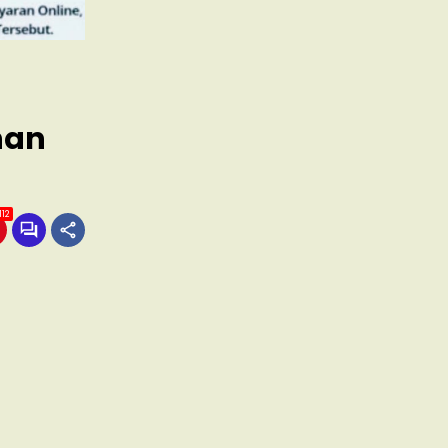
han
112