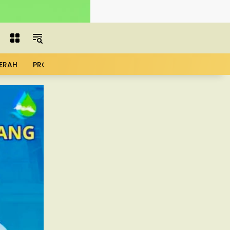
ERAH
PROFIL
ADVERTORIAL
MBG
KOPDES
UMK