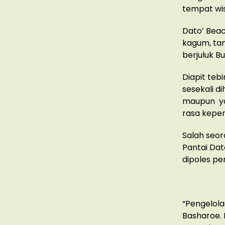
tempat wisa
Dato’ Bea
kagum, tan
berjuluk 
Diapit teb
sesekali d
maupun ya
rasa kepe
Salah seor
Pantai Dat
dipoles p
“Pengelola
Basharoe.