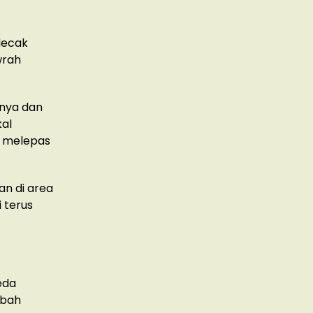
decak
wrah
gnya dan
kal
l melepas
n di area
 terus
eda
ubah