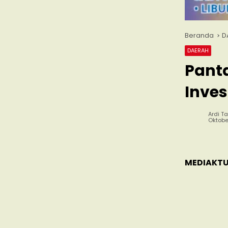
Beranda
D
DAERAH
Pant
Inves
Ardi Ta
Oktober
MEDIAKTU