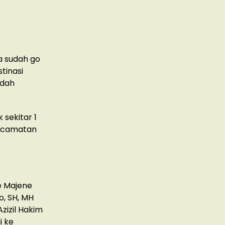
a sudah go
tinasi
ndah
 sekitar 1
Kecamatan
e Majene
o, SH, MH
zizil Hakim
i ke