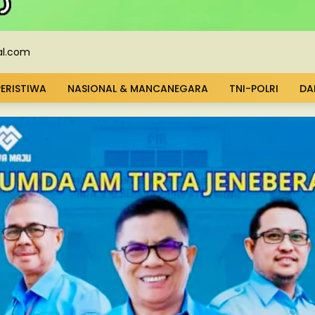
PERISTIWA
NASIONAL & MANCANEGARA
TNI-POLRI
DA