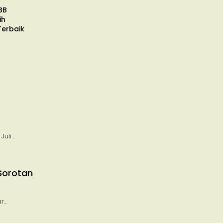
BB
ih
Terbaik
Juli…
Sorotan
r…