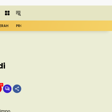
ERAH
PROFIL
ADVERTORIAL
MBG
KOPDES
UMK
di
69
Limpo,