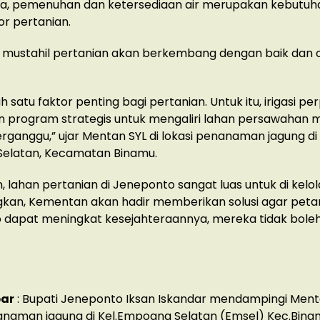
a, pemenuhan dan ketersediaan air merupakan kebutuh
or pertanian.
, mustahil pertanian akan berkembang dengan baik dan o
lah satu faktor penting bagi pertanian. Untuk itu, irigasi per
program strategis untuk mengaliri lahan persawahan mi
erganggu,” ujar Mentan SYL di lokasi penanaman jagung di
elatan, Kecamatan Binamu.
, lahan pertanian di Jeneponto sangat luas untuk di kelo
kan, Kementan akan hadir memberikan solusi agar peta
 dapat meningkat kesejahteraannya, mereka tidak boleh
ar
: Bupati Jeneponto Iksan Iskandar mendampingi Menta
anaman jagung di Kel.Empoang Selatan (Emsel) Kec.Bina