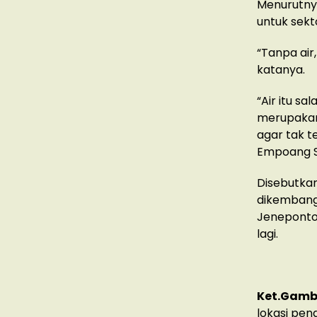
Menurutny
untuk sekt
“Tanpa air
katanya.
“Air itu sa
merupakan 
agar tak t
Empoang S
Disebutkan
dikembang
Jeneponto
lagi.
Ket.Gamb
lokasi pen