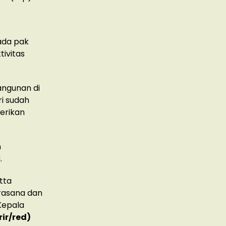
ada pak
ivitas
angunan di
ri sudah
erikan
n
.
tta
Prasana dan
 Kepala
rir/red)