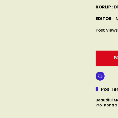
KORLIP
: D
EDITOR
: 
Post Views
P
Pos Ter
UMKM
Beautiful M
Pro-Kontra
UMKM