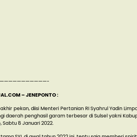
———————————-
AL.COM – JENEPONTO :
akhir pekan, diisi Menteri Pertanian RI Syahrul Yadin Limp
i daerah penghasil garam terbesar di Sulsel yakni Kabu
 Sabtu 8 Januari 2022.
tama SYL di awal tahun 2022 ini, tentu saja memberi spiri