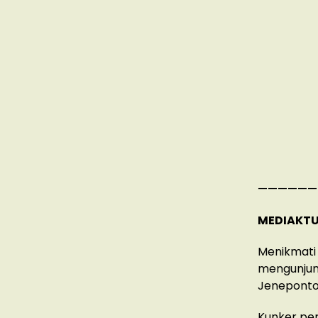
——————
MEDIAKTU
Menikmati 
mengunjung
Jeneponto,
Kunker per