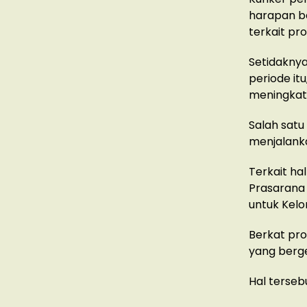
harapan b
terkait p
Setidakny
periode it
meningkat
Salah satu
menjalanka
Terkait ha
Prasarana 
untuk Kel
Berkat pro
yang berge
Hal terseb