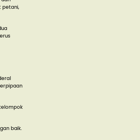
petani,
dua
terus
deral
perpipaan
 kelompok
gan baik.