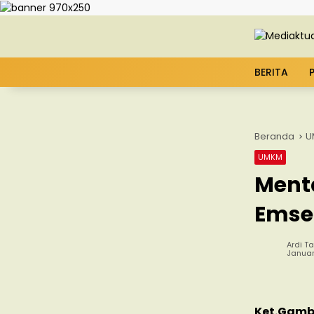
Langsung ke konten
BERITA
Beranda
U
UMKM
Menta
Emse
Ardi Ta
Januar
Ket.Gamb