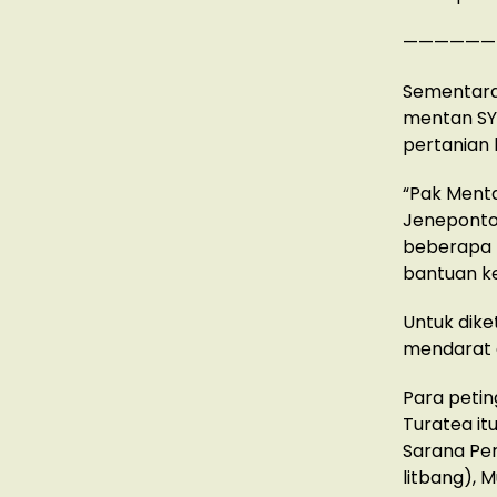
——————
Sementara 
mentan SYL
pertanian 
“Pak Ment
Jeneponto 
beberapa 
bantuan k
Untuk dik
mendarat d
Para petin
Turatea itu
Sarana Per
litbang), 