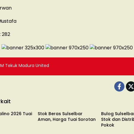
irwan
Mustafa
:
282
SM Tekuk Madura United
kait
UMKM
UMKM
alino 2026 Tuai
Stok Beras Sulselbar
Bulog Sulselba
Aman, Harga Tuai Sorotan
Stok dan Distr
Pokok
UMKM
UMKM