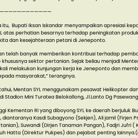
————————————
itu, Bupati Iksan Iskandar menyampaikan apresiasi kep
 atas perhatian besarnya terhadap peningkatan produkt
kita dan kesejahteraan petani di Jeneponto.
an telah banyak memberikan kontribusi terhadap pemb
khususnya sektor pertanian. Sejak beliau menjadi Mente
kali melakukan kunjungan kerja ke Jeneponto dan memb
epada masyarakat,” terangnya.
etahui, Mentan SYL menggunakam pesawat Helikopter da
i Stadion Mini Turatea Belokallong, Jl.Lanto Dg Pasewang
ggi Kementan RI yang diboyong SYL ke daerah berjuluk Bu
, diantaranya Kasdi Subagyono (Sekjen), Ali jamil (Firjen 
tanian), Suwandi (Dirjen Tanaman Pangan), Fadjri Jufri (
Muh Hatta (Direktur Pukpes) dan pejabat penting lainnya.(