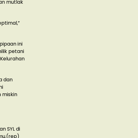
an mutlak
ptimal,”
pipaan ini
lik petani
 Kelurahan
la dan
ni
 miskin
n SYL di
mu.(rep)