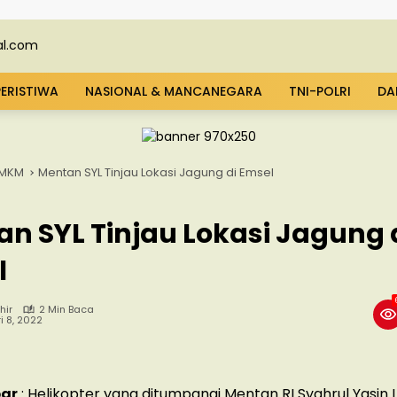
PERISTIWA
NASIONAL & MANCANEGARA
TNI-POLRI
DA
MKM
Mentan SYL Tinjau Lokasi Jagung di Emsel
n SYL Tinjau Lokasi Jagung 
l
hir
2 Min Baca
i 8, 2022
ar
: Helikopter yang ditumpangi Mentan RI Syahrul Yasin 