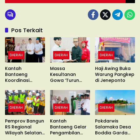
Pos Terkait
DAERAH
DAERAH
DAERAH
Kantah
Massa
Haji Awing Buka
Bantaeng
Kesultanan
Warung Pangkep
Koordinasi
Gowa ‘Turun
di Jeneponto
Pimcab
Gunung’ Gelar
Muhammadiyah
Unras
DAERAH
DAERAH
DAERAH
Pemprov Bangun
Kantah
Pokdarwis
RS Regional
Bantaeng Gelar
Salamaka Desa
Wilayah Selatan
Pengambilan
Boddia Garda
di Malino
Sumpah
Terdepan