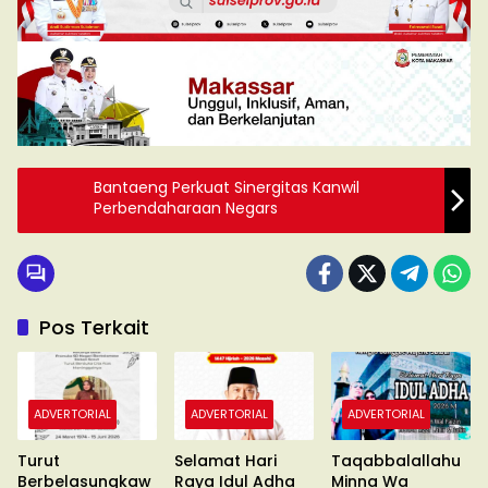
Bantaeng Perkuat Sinergitas Kanwil
Perbendaharaan Negars
Pos Terkait
ADVERTORIAL
ADVERTORIAL
ADVERTORIAL
Turut
Selamat Hari
Taqabbalallahu
Berbelasungkaw
Raya Idul Adha
Minna Wa