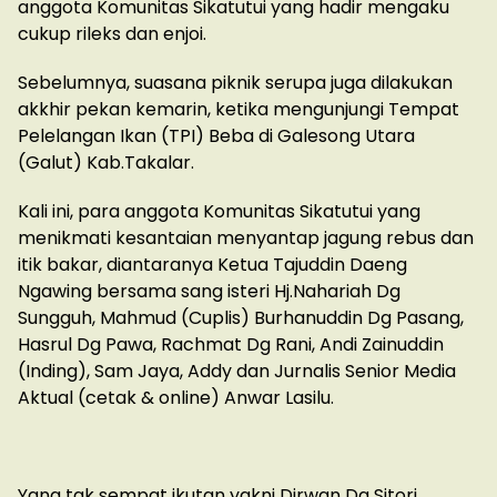
anggota Komunitas Sikatutui yang hadir mengaku
cukup rileks dan enjoi.
Sebelumnya, suasana piknik serupa juga dilakukan
akkhir pekan kemarin, ketika mengunjungi Tempat
Pelelangan Ikan (TPI) Beba di Galesong Utara
(Galut) Kab.Takalar.
Kali ini, para anggota Komunitas Sikatutui yang
menikmati kesantaian menyantap jagung rebus dan
itik bakar, diantaranya Ketua Tajuddin Daeng
Ngawing bersama sang isteri Hj.Nahariah Dg
Sungguh, Mahmud (Cuplis) Burhanuddin Dg Pasang,
Hasrul Dg Pawa, Rachmat Dg Rani, Andi Zainuddin
(Inding), Sam Jaya, Addy dan Jurnalis Senior Media
Aktual (cetak & online) Anwar Lasilu.
Yang tak sempat ikutan yakni Dirwan Dg Sitori,