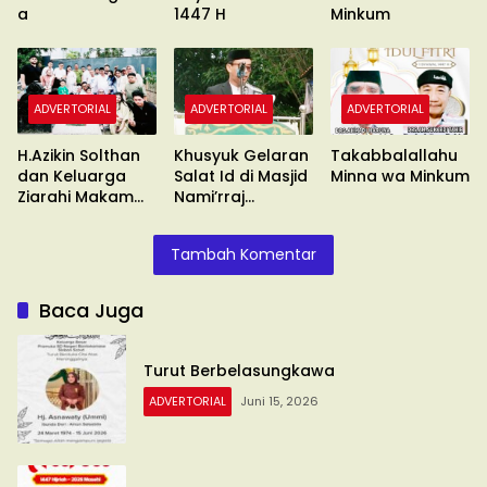
a
1447 H
Minkum
ADVERTORIAL
ADVERTORIAL
ADVERTORIAL
H.Azikin Solthan
Khusyuk Gelaran
Takabbalallahu
dan Keluarga
Salat Id di Masjid
Minna wa Minkum
Ziarahi Makam
Nami’rraj
Isteri Tercinta
Cilallang
Buakana
Tambah Komentar
Baca Juga
Turut Berbelasungkawa
ADVERTORIAL
Juni 15, 2026