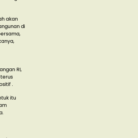
lah akan
angunan di
 bersama,
kanya,
angan RI,
terus
itif .
tuk itu
lam
a.