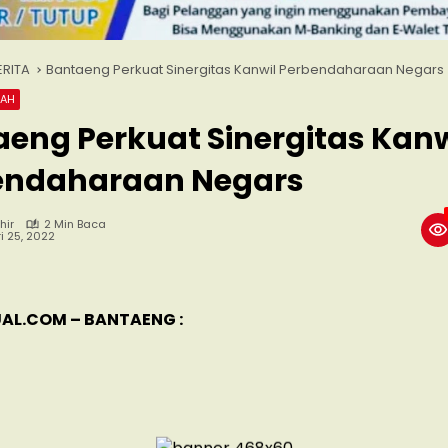
ERITA
Bantaeng Perkuat Sinergitas Kanwil Perbendaharaan Negars
RAH
eng Perkuat Sinergitas Kanw
endaharaan Negars
hir
2 Min Baca
i 25, 2022
AL.COM – BANTAENG :