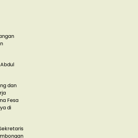
uangan
an
 Abdul
ing dan
rja
ana Fesa
ya di
Sekretaris
rombongan