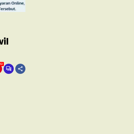
il
62