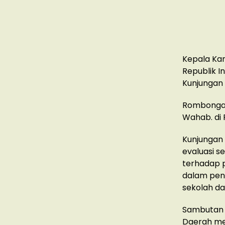
Kepala Ka
Republik I
Kunjungan
Rombongan
Wahab. di 
Kunjungan 
evaluasi s
terhadap p
dalam pen
sekolah da
Sambutan B
Daerah me