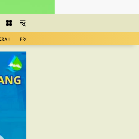
ERAH
PROFIL
ADVERTORIAL
MBG
KOPDES
UMK