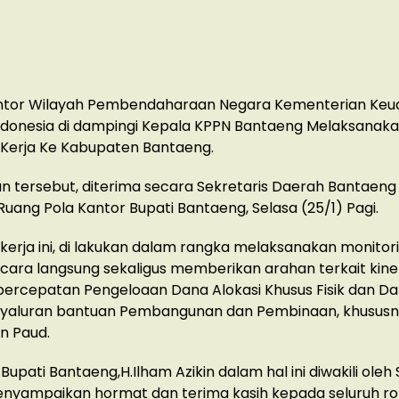
ntor Wilayah Pembendaharaan Negara Kementerian Ke
ndonesia di dampingi Kepala KPPN Bantaeng Melaksanak
 Kerja Ke Kabupaten Bantaeng.
 tersebut, diterima secara Sekretaris Daerah Bantaeng
Ruang Pola Kantor Bupati Bantaeng, Selasa (25/1) Pagi.
kerja ini, di lakukan dalam rangka melaksanakan monitor
ecara langsung sekaligus memberikan arahan terkait kine
ercepatan Pengeloaan Dana Alokasi Khusus Fisik dan D
yaluran bantuan Pembangunan dan Pembinaan, khususn
n Paud.
upati Bantaeng,H.Ilham Azikin dalam hal ini diwakili oleh 
nyampaikan hormat dan terima kasih kepada seluruh 