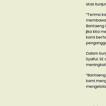
atas kunju
“Terima ka
membawa k
Bantaeng i
jika kita 
kami berh
pengangga
Dalam kun
Syaiful. 
meningkatk
“Bantaeng 
kami meng
mengelolah