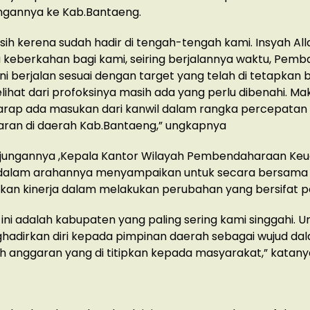
ngannya ke Kab.Bantaeng.
sih kerena sudah hadir di tengah-tengah kami. Insyah Al
eberkahan bagi kami, seiring berjalannya waktu, Pemb
ni berjalan sesuai dengan target yang telah di tetapkan
melihat dari profoksinya masih ada yang perlu dibenahi. Ma
arap ada masukan dari kanwil dalam rangka percepatan
ran di daerah Kab.Bantaeng,” ungkapnya
jungannya ,Kepala Kantor Wilayah Pembendaharaan Keu
SE dalam arahannya menyampaikan untuk secara bersama 
an kinerja dalam melakukan perubahan yang bersifat pos
ini adalah kabupaten yang paling sering kami singgahi. Un
hadirkan diri kepada pimpinan daerah sebagai wujud da
 anggaran yang di titipkan kepada masyarakat,” katany