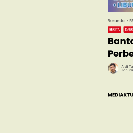
Beranda
B
BERITA
DAE
Banta
Perb
Ardi Ta
Januar
MEDIAKTU