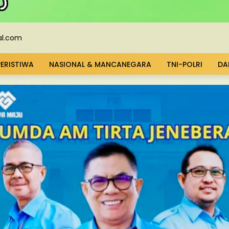
PERISTIWA
NASIONAL & MANCANEGARA
TNI-POLRI
DA