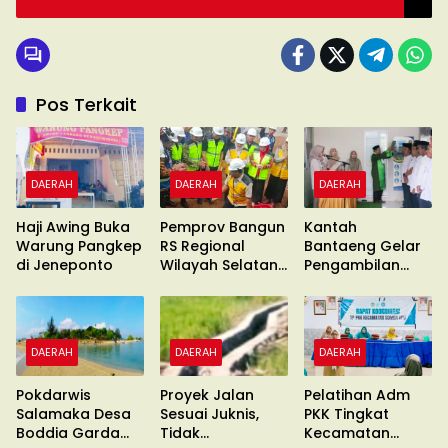
Pos Terkait
DAERAH
DAERAH
DAERAH
Haji Awing Buka
Pemprov Bangun
Kantah
Warung Pangkep
RS Regional
Bantaeng Gelar
di Jeneponto
Wilayah Selatan
Pengambilan
di Malino
Sumpah
DAERAH
DAERAH
DAERAH
Pokdarwis
Proyek Jalan
Pelatihan Adm
Salamaka Desa
Sesuai Juknis,
PKK Tingkat
Boddia Garda
Tidak
Kecamatan