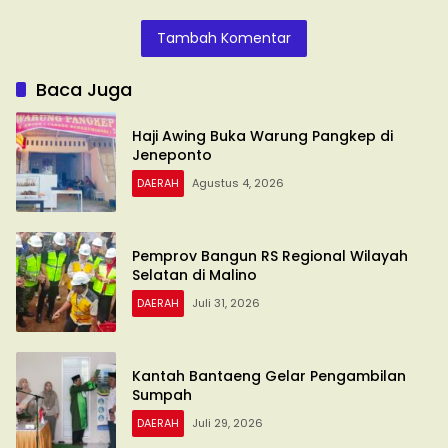
Terdepan
Ditinggalkan !!
Somba Opu
Tambah Komentar
Baca Juga
Haji Awing Buka Warung Pangkep di
Jeneponto
DAERAH
Agustus 4, 2026
Pemprov Bangun RS Regional Wilayah
Selatan di Malino
DAERAH
Juli 31, 2026
Kantah Bantaeng Gelar Pengambilan
Sumpah
DAERAH
Juli 29, 2026