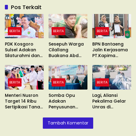
Pos Terkait
BERITA
BERITA
BERITA
PDK Kosgoro
Sesepuh Warga
BPN Bantaeng
Sulsel Adakan
Cilallang
Jalin Kerjasama
Silaturahmi dan
Buakana Abd
PT.Kapima
Konsolidasi
Kadir Naba
Rencanatama
Wafat
BERITA
BERITA
BERITA
Menteri Nusron
Somba Opu
Lagi, Aliansi
Target 14 Ribu
Adakan
Pekalima Gelar
Sertipikasi Tanah
Penyusunan
Unras di
Wakaf
Standar
Balaikota
Pelayanan
Makassar
Tambah Komentar