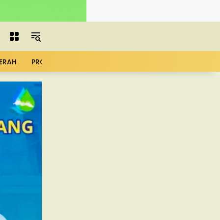
ERAH
PROFIL
ADVERTORIAL
MBG
KOPDES
UMK