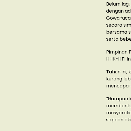
Belum lagi
dengan ada
Gowa,”uca
secara sim
bersama st
serta bebe
Pimpinan 
HHK-HTI In
Tahun ini,
kurang leb
mencapai 
“Harapan 
membantu 
masyaraka
sapaan ak