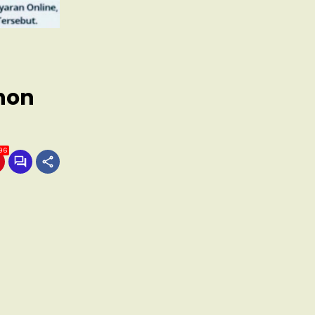
hon
96