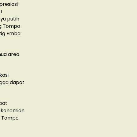
presiasi
I
yu putih
 Dg Tompo
n dg Emba
mua area
kasi
ngga dapat
pat
ekonomian
Dg Tompo