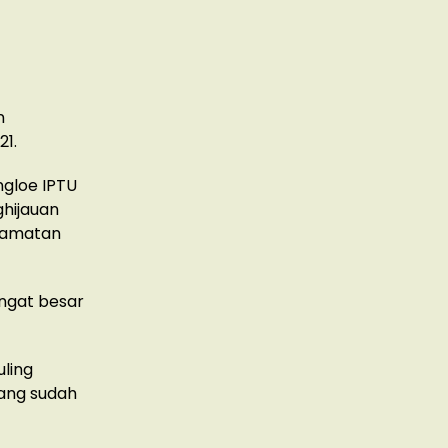
n
21.
ngloe IPTU
hijauan
ecamatan
ngat besar
uling
yang sudah