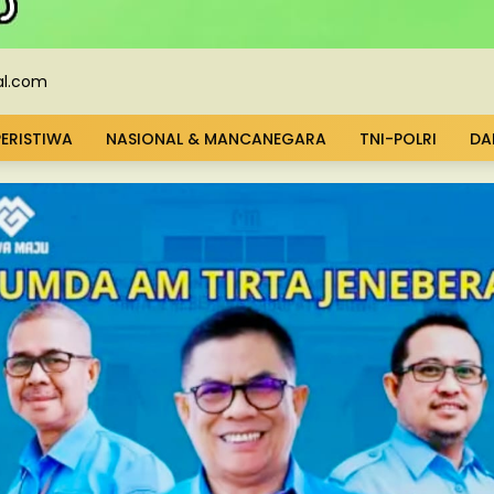
PERISTIWA
NASIONAL & MANCANEGARA
TNI-POLRI
DA