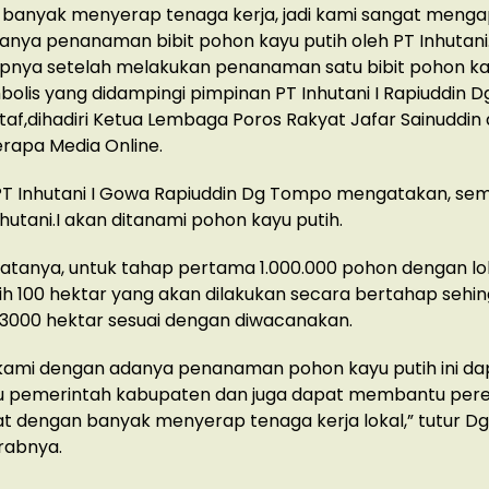
, banyak menyerap tenaga kerja, jadi kami sangat menga
nya penanaman bibit pohon kayu putih oleh PT Inhutani.
pnya setelah melakukan penanaman satu bibit pohon ka
bolis yang didampingi pimpinan PT Inhutani I Rapiuddin
af,dihadiri Ketua Lembaga Poros Rakyat Jafar Sainuddi
rapa Media Online.
PT Inhutani I Gowa Rapiuddin Dg Tompo mengatakan, se
hutani.I akan ditanami pohon kayu putih.
 katanya, untuk tahap pertama 1.000.000 pohon dengan lo
ih 100 hektar yang akan dilakukan secara bertahap sehi
3000 hektar sesuai dengan diwacanakan.
kami dengan adanya penanaman pohon kayu putih ini da
pemerintah kabupaten dan juga dapat membantu per
t dengan banyak menyerap tenaga kerja lokal,” tutur 
rabnya.