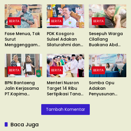
BERITA
BERITA
BERITA
Fase Menua, Tak
PDK Kosgoro
Sesepuh Warga
Surut
Sulsel Adakan
Cilallang
Menggenggam
Silaturahmi dan
Buakana Abd
Asa
Konsolidasi
Kadir Naba
Wafat
BERITA
BERITA
BERITA
BPN Bantaeng
Menteri Nusron
Somba Opu
Jalin Kerjasama
Target 14 Ribu
Adakan
PT.Kapima
Sertipikasi Tanah
Penyusunan
Rencanatama
Wakaf
Standar
Pelayanan
Tambah Komentar
Baca Juga