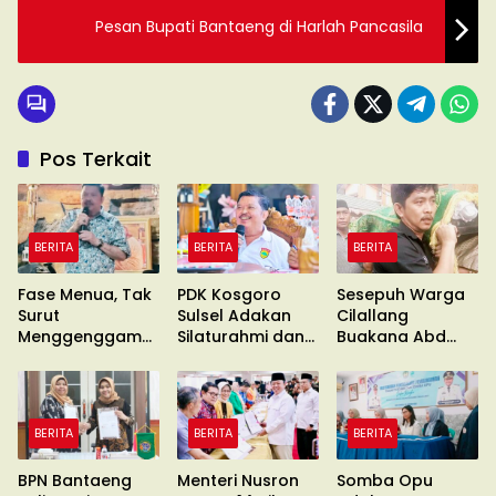
Pesan Bupati Bantaeng di Harlah Pancasila
Pos Terkait
BERITA
BERITA
BERITA
Fase Menua, Tak
PDK Kosgoro
Sesepuh Warga
Surut
Sulsel Adakan
Cilallang
Menggenggam
Silaturahmi dan
Buakana Abd
Asa
Konsolidasi
Kadir Naba
Wafat
BERITA
BERITA
BERITA
BPN Bantaeng
Menteri Nusron
Somba Opu