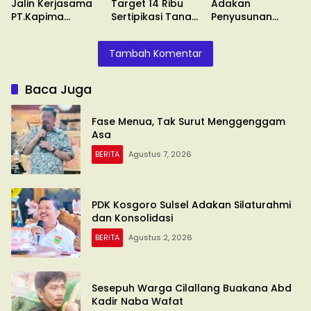
Jalin Kerjasama
Target 14 Ribu
Adakan
PT.Kapima
Sertipikasi Tanah
Penyusunan
Rencanatama
Wakaf
Standar
Pelayanan
Tambah Komentar
Baca Juga
Fase Menua, Tak Surut Menggenggam
Asa
BERITA
Agustus 7, 2026
PDK Kosgoro Sulsel Adakan Silaturahmi
dan Konsolidasi
BERITA
Agustus 2, 2026
Sesepuh Warga Cilallang Buakana Abd
Kadir Naba Wafat