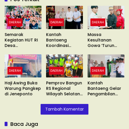
DAERAH
DAERAH
DAERAH
Semarak
Kantah
Massa
Kegiatan HUT RI
Bantaeng
Kesultanan
Desa
Koordinasi
Gowa ‘Turun
Gentungang
Pimcab
Gunung’ Gelar
Bajeng Barat
Muhammadiyah
Unras
DAERAH
DAERAH
DAERAH
Haji Awing Buka
Pemprov Bangun
Kantah
Warung Pangkep
RS Regional
Bantaeng Gelar
di Jeneponto
Wilayah Selatan
Pengambilan
di Malino
Sumpah
Tambah Komentar
Baca Juga