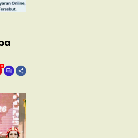
mba
0