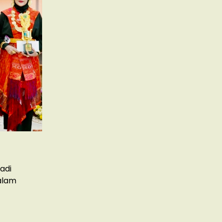
jadi
alam