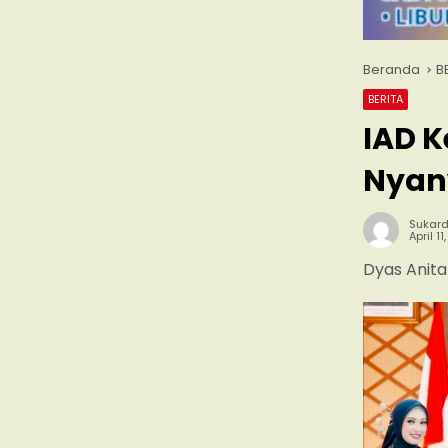
Beranda
B
BERITA
IAD K
Nyan
Sukard
April 1
Dyas Anita