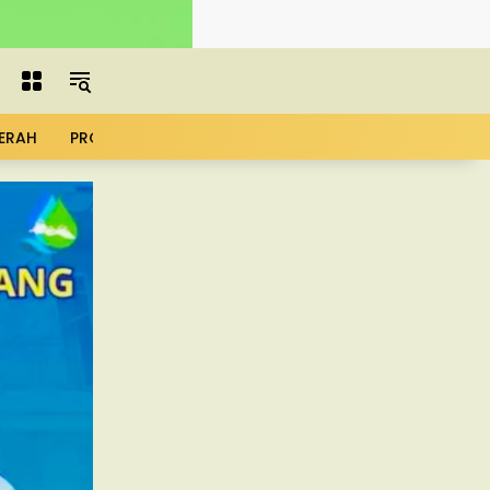
ERAH
PROFIL
ADVERTORIAL
MBG
KOPDES
UMK