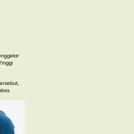
enggelar
Tinggi
ersebut,
aksa.