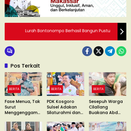
Lurah Bontonompo Berhasil Bangun Pustu
Pos Terkait
BERITA
BERITA
BERITA
Fase Menua, Tak
PDK Kosgoro
Sesepuh Warga
Surut
Sulsel Adakan
Cilallang
Menggenggam
Silaturahmi dan
Buakana Abd
Asa
Konsolidasi
Kadir Naba
Wafat