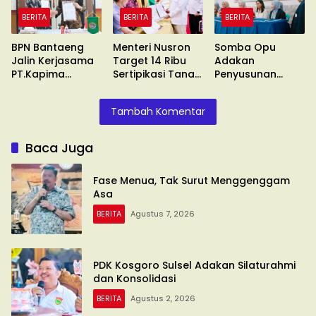
BERITA
BERITA
BERITA
BPN Bantaeng
Menteri Nusron
Somba Opu
Jalin Kerjasama
Target 14 Ribu
Adakan
PT.Kapima
Sertipikasi Tanah
Penyusunan
Rencanatama
Wakaf
Standar
Pelayanan
Tambah Komentar
Baca Juga
Fase Menua, Tak Surut Menggenggam
Asa
BERITA
Agustus 7, 2026
PDK Kosgoro Sulsel Adakan Silaturahmi
dan Konsolidasi
BERITA
Agustus 2, 2026