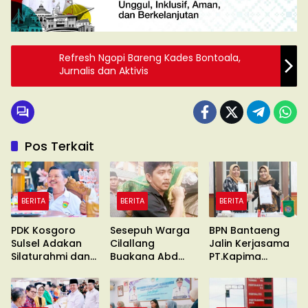
Refresh Ngopi Bareng Kades Bontoala,
Jurnalis dan Aktivis
Pos Terkait
BERITA
BERITA
BERITA
PDK Kosgoro
Sesepuh Warga
BPN Bantaeng
Sulsel Adakan
Cilallang
Jalin Kerjasama
Silaturahmi dan
Buakana Abd
PT.Kapima
Konsolidasi
Kadir Naba
Rencanatama
Wafat