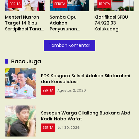
BERITA
BERITA
BERITA
Menteri Nusron
Somba Opu
Klarifikasi SPBU
Target 14 Ribu
Adakan
74.922.03
Sertipikasi Tanah
Penyusunan
Kalukuang
Wakaf
Standar
Pelayanan
Tambah Komentar
Baca Juga
PDK Kosgoro Sulsel Adakan Silaturahmi
dan Konsolidasi
BERITA
Agustus 2, 2026
Sesepuh Warga Cilallang Buakana Abd
Kadir Naba Wafat
BERITA
Juli 30, 2026