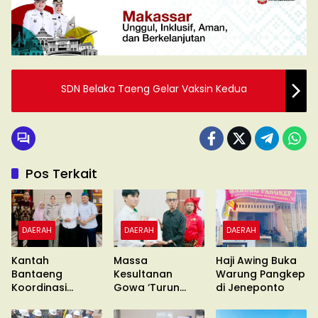
SDN Belaka Taeng Gelar Vaksin Kedua
Pos Terkait
DAERAH
DAERAH
DAERAH
Kantah
Massa
Haji Awing Buka
Bantaeng
Kesultanan
Warung Pangkep
Koordinasi
Gowa ‘Turun
di Jeneponto
Pimcab
Gunung’ Gelar
Muhammadiyah
Unras