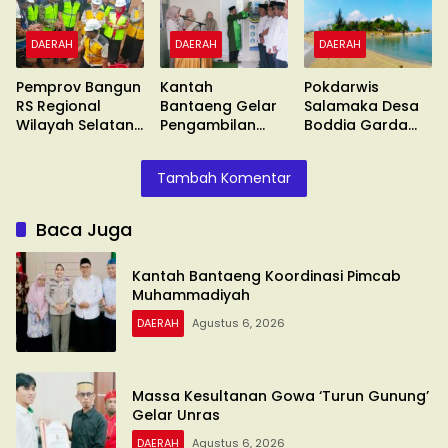
DAERAH
DAERAH
DAERAH
Pemprov Bangun
Kantah
Pokdarwis
RS Regional
Bantaeng Gelar
Salamaka Desa
Wilayah Selatan
Pengambilan
Boddia Garda
di Malino
Sumpah
Terdepan
Tambah Komentar
Baca Juga
Kantah Bantaeng Koordinasi Pimcab
Muhammadiyah
DAERAH
Agustus 6, 2026
Massa Kesultanan Gowa ‘Turun Gunung’
Gelar Unras
DAERAH
Agustus 6, 2026