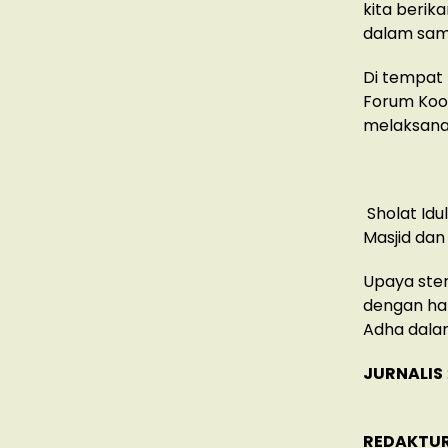
kita berik
dalam sam
Di tempat 
Forum Koor
melaksanak
Sholat Idul
Masjid dan
Upaya ster
dengan ha
Adha dala
JURNALIS
REDAKTU