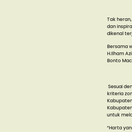
Tak heran, 
dan inspir
dikenal terj
Bersama w
H.Ilham Az
Bonto Macc
Sesuai de
kriteria zo
Kabupaten 
Kabupaten/
untuk mela
“Harta yan