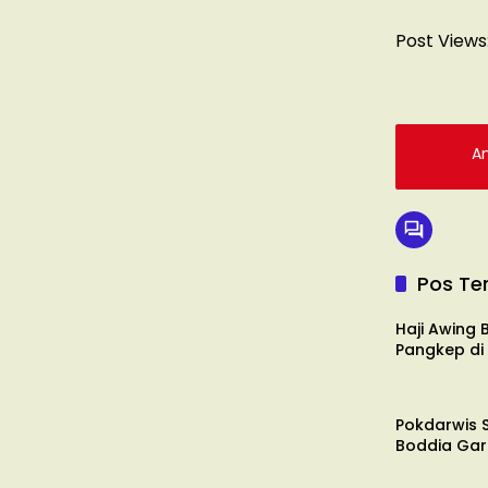
Post Views
An
Pos Ter
DAERAH
Haji Awing
Pangkep di
DAERAH
Pokdarwis 
Boddia Ga