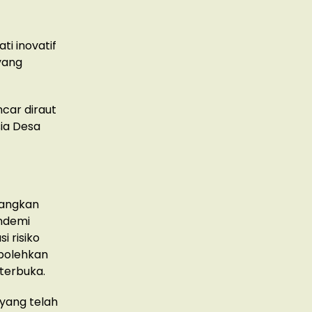
ti inovatif
yang
car diraut
ia Desa
bangkan
andemi
 risiko
rbolehkan
terbuka.
 yang telah