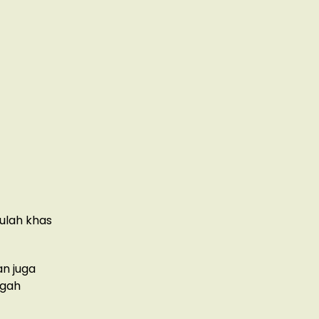
tulah khas
n juga
ngah