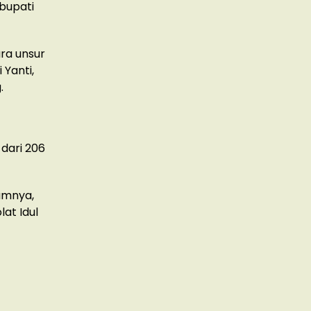
 bupati
ra unsur
 Yanti,
.
 dari 206
lumnya,
at Idul