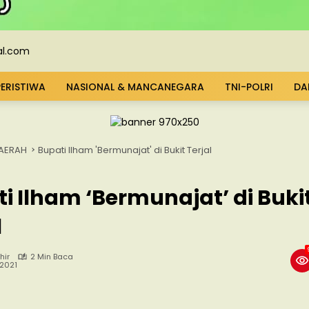
PERISTIWA
NASIONAL & MANCANEGARA
TNI-POLRI
DA
AERAH
Bupati Ilham 'Bermunajat' di Bukit Terjal
i Ilham ‘Bermunajat’ di Buki
l
hir
2 Min Baca
, 2021