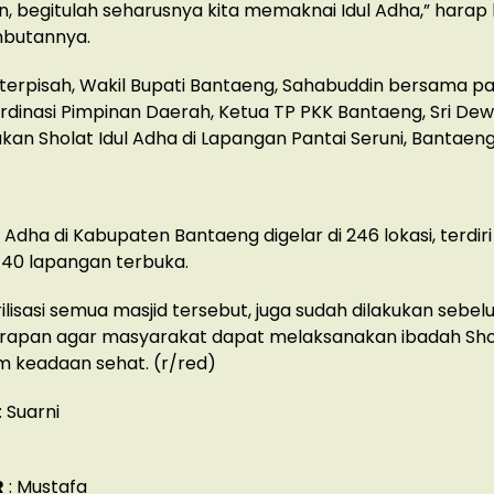
an, begitulah seharusnya kita memaknai Idul Adha,” harap
butannya.
terpisah, Wakil Bupati Bantaeng, Sahabuddin bersama pa
dinasi Pimpinan Daerah, Ketua TP PKK Bantaeng, Sri Dewi
an Sholat Idul Adha di Lapangan Pantai Seruni, Bantaeng
 Adha di Kabupaten Bantaeng digelar di 246 lokasi, terdiri
 40 lapangan terbuka.
ilisasi semua masjid tersebut, juga sudah dilakukan sebe
rapan agar masyarakat dapat melaksanakan ibadah Shol
m keadaan sehat. (r/red)
: Suarni
R
: Mustafa