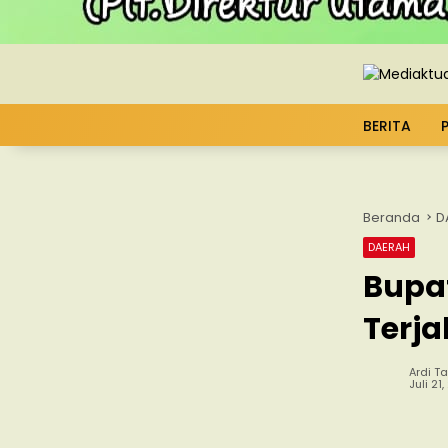
BERITA
Beranda
D
DAERAH
Bupat
Terja
Ardi Ta
Juli 21