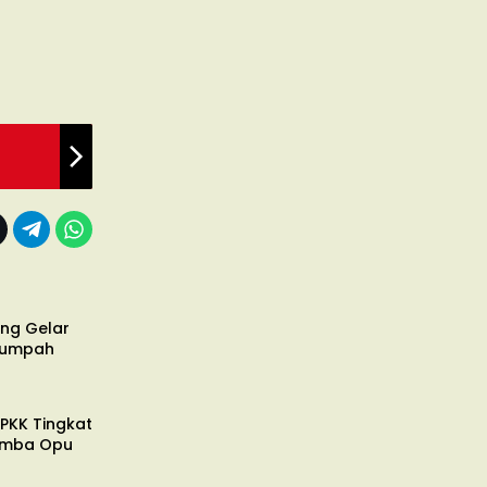
ng Gelar
Sumpah
PKK Tingkat
omba Opu