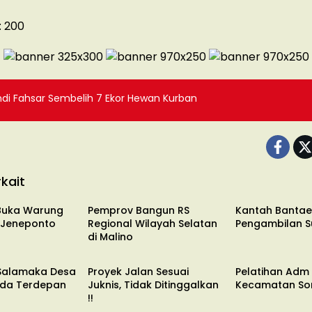
:
200
di Fahsar Sembelih 7 Ekor Hewan Kurban
kait
DAERAH
DAERAH
 Buka Warung
Pemprov Bangun RS
Kantah Bantae
 Jeneponto
Regional Wilayah Selatan
Pengambilan 
di Malino
DAERAH
DAERAH
Salamaka Desa
Proyek Jalan Sesuai
Pelatihan Adm 
rda Terdepan
Juknis, Tidak Ditinggalkan
Kecamatan S
!!