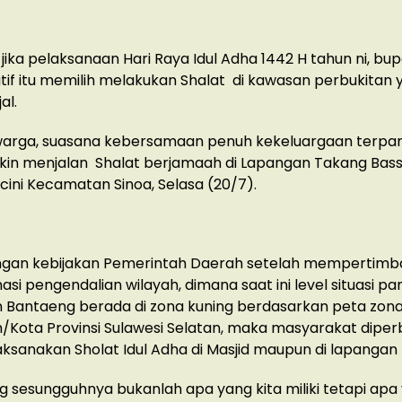
jika pelaksanaan Hari Raya Idul Adha 1442 H tahun ni, bupa
atif itu memilih melakukan Shalat di kawasan perbukitan 
al.
arga, suasana kebersamaan penuh kekeluargaan terpan
ikin menjalan Shalat berjamaah di Lapangan Takang Bass
ini Kecamatan Sinoa, Selasa (20/7).
ngan kebijakan Pemerintah Daerah setelah mempertim
nasi pengendalian wilayah, dimana saat ini level situasi p
Bantaeng berada di zona kuning berdasarkan peta zonasi
Kota Provinsi Sulawesi Selatan, maka masyarakat dipe
ksanakan Sholat Idul Adha di Masjid maupun di lapangan 
g sesungguhnya bukanlah apa yang kita miliki tetapi apa