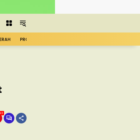
ERAH
PROFIL
ADVERTORIAL
MBG
KOPDES
UMK
t
93