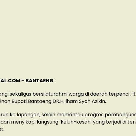
AL.COM – BANTAENG :
i sekaligus bersilaturahmi warga di daerah terpencil, i
an Bupati Bantaeng DR.H.Ilham Syah Azikin.
turun ke lapangan, selain memantau progres pembanguna
an menyikapi langsung ‘keluh-kesah’ yang terjadi di te
t.