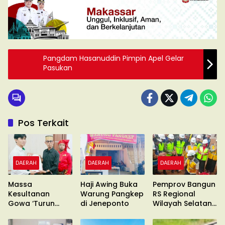
Pangdam Hasanuddin Pimpin Apel Gelar
Pasukan
Pos Terkait
DAERAH
DAERAH
DAERAH
Massa
Haji Awing Buka
Pemprov Bangun
Kesultanan
Warung Pangkep
RS Regional
Gowa ‘Turun
di Jeneponto
Wilayah Selatan
Gunung’ Gelar
di Malino
Unras