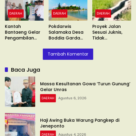
DAERAH
DAERAH
DAERAH
Kantah
Pokdarwis
Proyek Jalan
Bantaeng Gelar
Salamaka Desa
Sesuai Juknis,
Pengambilan
Boddia Garda
Tidak
Sumpah
Terdepan
Ditinggalkan !!
Tambah Komentar
Baca Juga
Massa Kesultanan Gowa ‘Turun Gunung’
Gelar Unras
DAERAH
Agustus 6, 2026
Haji Awing Buka Warung Pangkep di
Jeneponto
DAERAH
Agustus 4, 2026