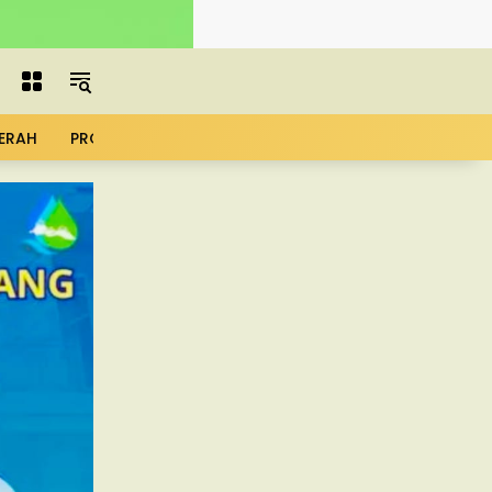
ERAH
PROFIL
ADVERTORIAL
MBG
KOPDES
UMK