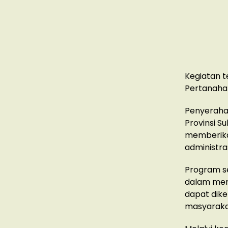
Kegiatan t
Pertanaha
Penyerahan
Provinsi S
memberika
administra
Program se
dalam mema
dapat dike
masyaraka