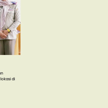
an
okasi di