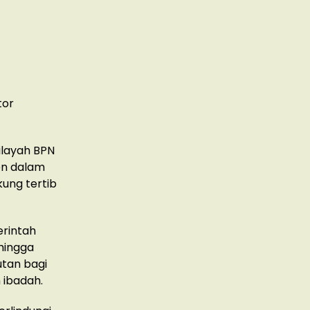
tor
ilayah BPN
men dalam
ung tertib
erintah
hingga
utan bagi
ibadah.