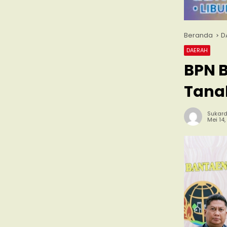
Beranda
D
DAERAH
BPN B
Tana
Sukard
Mei 14