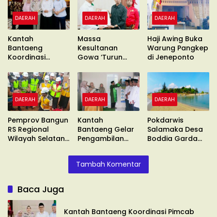
DAERAH
DAERAH
DAERAH
Kantah
Massa
Haji Awing Buka
Bantaeng
Kesultanan
Warung Pangkep
Koordinasi
Gowa ‘Turun
di Jeneponto
Pimcab
Gunung’ Gelar
Muhammadiyah
Unras
DAERAH
DAERAH
DAERAH
Pemprov Bangun
Kantah
Pokdarwis
RS Regional
Bantaeng Gelar
Salamaka Desa
Wilayah Selatan
Pengambilan
Boddia Garda
di Malino
Sumpah
Terdepan
Tambah Komentar
Baca Juga
Kantah Bantaeng Koordinasi Pimcab