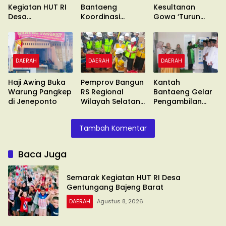
Kegiatan HUT RI
Bantaeng
Kesultanan
Desa
Koordinasi
Gowa ‘Turun
Gentungang
Pimcab
Gunung’ Gelar
Bajeng Barat
Muhammadiyah
Unras
DAERAH
DAERAH
DAERAH
Haji Awing Buka
Pemprov Bangun
Kantah
Warung Pangkep
RS Regional
Bantaeng Gelar
di Jeneponto
Wilayah Selatan
Pengambilan
di Malino
Sumpah
Tambah Komentar
Baca Juga
Semarak Kegiatan HUT RI Desa
Gentungang Bajeng Barat
DAERAH
Agustus 8, 2026