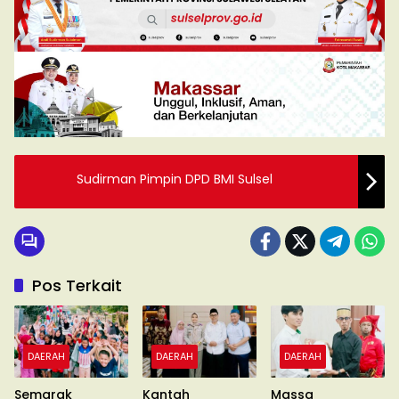
Sudirman Pimpin DPD BMI Sulsel
Pos Terkait
DAERAH
DAERAH
DAERAH
Semarak
Kantah
Massa