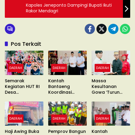
Kapoles Jeneponto Dampingi Bupati Ikuti
Rakor Mendagri
Pos Terkait
DAERAH
DAERAH
DAERAH
Semarak
Kantah
Massa
Kegiatan HUT RI
Bantaeng
Kesultanan
Desa
Koordinasi
Gowa ‘Turun
Gentungang
Pimcab
Gunung’ Gelar
Bajeng Barat
Muhammadiyah
Unras
DAERAH
DAERAH
DAERAH
Haji Awing Buka
Pemprov Bangun
Kantah