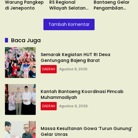
Warung Pangkep
RS Regional
Bantaeng Gelar
di Jeneponto
Wilayah Selatan
Pengambilan
di Malino
Sumpah
Tambah Komentar
Baca Juga
Semarak Kegiatan HUT RI Desa
Gentungang Bajeng Barat
DAERAH
Agustus 8, 2026
Kantah Bantaeng Koordinasi Pimcab
Muhammadiyah
DAERAH
Agustus 6, 2026
Massa Kesultanan Gowa ‘Turun Gunung’
Gelar Unras