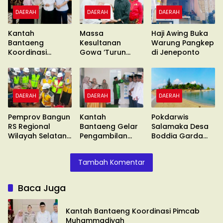
DAERAH
DAERAH
DAERAH
Kantah
Massa
Haji Awing Buka
Bantaeng
Kesultanan
Warung Pangkep
Koordinasi
Gowa ‘Turun
di Jeneponto
Pimcab
Gunung’ Gelar
Muhammadiyah
Unras
DAERAH
DAERAH
DAERAH
Pemprov Bangun
Kantah
Pokdarwis
RS Regional
Bantaeng Gelar
Salamaka Desa
Wilayah Selatan
Pengambilan
Boddia Garda
di Malino
Sumpah
Terdepan
Tambah Komentar
Baca Juga
Kantah Bantaeng Koordinasi Pimcab
Muhammadiyah