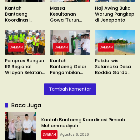
Kantah
Massa
Haji Awing Buka
Bantaeng
Kesultanan
Warung Pangkep
Koordinasi
Gowa ‘Turun
di Jeneponto
Pimcab
Gunung’ Gelar
Muhammadiyah
Unras
DAERAH
DAERAH
DAERAH
Pemprov Bangun
Kantah
Pokdarwis
RS Regional
Bantaeng Gelar
Salamaka Desa
Wilayah Selatan
Pengambilan
Boddia Garda
di Malino
Sumpah
Terdepan
Tambah Komentar
Baca Juga
Kantah Bantaeng Koordinasi Pimcab
Muhammadiyah
DAERAH
Agustus 6, 2026