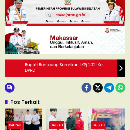
Bupati Bantaeng Serahkan LKPj 2021 Ke
DPRD
Pos Terkait
DAERAH
DAERAH
DAERAH