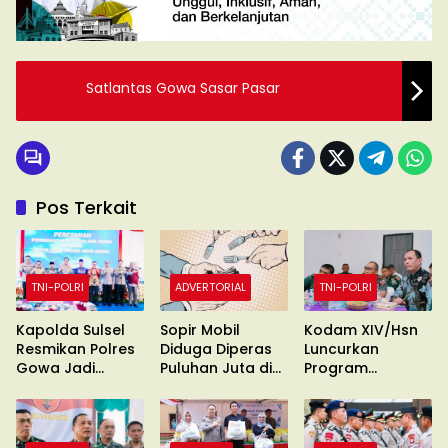
Satlantas Gowa Sasar Pasar
Pos Terkait
TNI-POLRI
ADVERTORIAL
TNI-POLRI
Kapolda Sulsel
Sopir Mobil
Kodam XIV/Hsn
Resmikan Polres
Diduga Diperas
Luncurkan
Gowa Jadi
Puluhan Juta di
Program
Polresta
Gowa
Digitalisasi dan
Jaringan
Internet