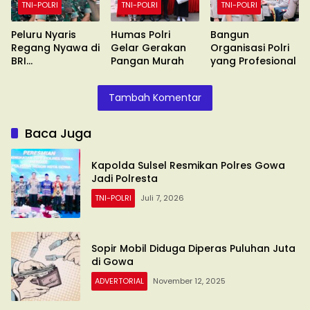
TNI-POLRI
TNI-POLRI
TNI-POLRI
Peluru Nyaris
Humas Polri
Bangun
Regang Nyawa di
Gelar Gerakan
Organisasi Polri
BRI
Pangan Murah
yang Profesional
Sungguminasa
Tambah Komentar
Baca Juga
Kapolda Sulsel Resmikan Polres Gowa
Jadi Polresta
TNI-POLRI
Juli 7, 2026
Sopir Mobil Diduga Diperas Puluhan Juta
di Gowa
ADVERTORIAL
November 12, 2025