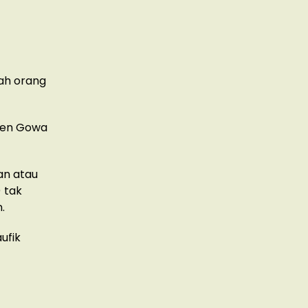
lah orang
aten Gowa
an atau
) tak
.
ufik