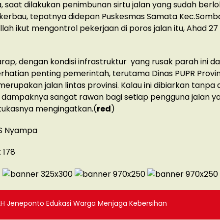
 saat dilakukan penimbunan sirtu jalan yang sudah berl
kerbau, tepatnya didepan Puskesmas Samata Kec.Somb
llah ikut mengontrol pekerjaan di poros jalan itu, Ahad 27
arap, dengan kondisi infrastruktur yang rusak parah ini d
rhatian penting pemerintah, terutama Dinas PUPR Provins
merupakan jalan lintas provinsi. Kalau ini dibiarkan tanpa
, dampaknya sangat rawan bagi setiap pengguna jalan y
 tukasnya mengingatkan.(
red
)
SS Nyampa
:
178
LH Jeneponto Edukasi Warga Menjaga Kebersihan