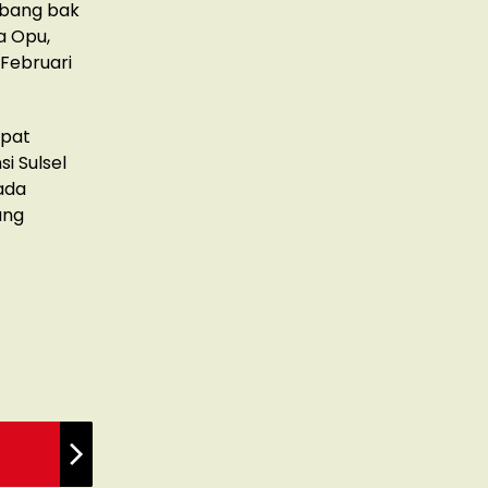
obang bak
a Opu,
 Februari
apat
i Sulsel
 ada
ang