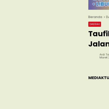
Beranda
D
DAERAH
Taufi
Jala
Ardi Ta
Maret 
MEDIAKTU