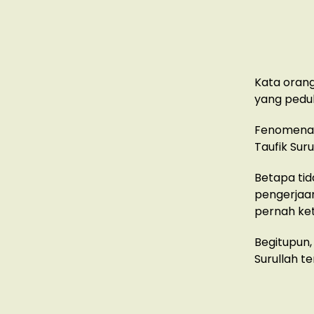
Kata orang
yang pedul
Fenomena 
Taufik Suru
Betapa tid
pengerjaan
pernah ket
Begitupun,
Surullah t