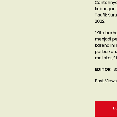
Contohnya,
kubangan 
Taufik Suru
2022.
“Kita berh
menjadi pe
karena ini 
perbaikan
melintas,”
EDITOR
: 
Post Views
D