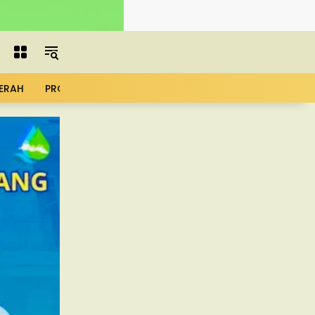
ERAH
PROFIL
ADVERTORIAL
MBG
KOPDES
UMK