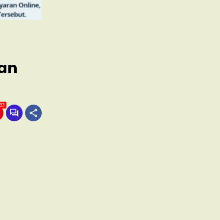
nan
83