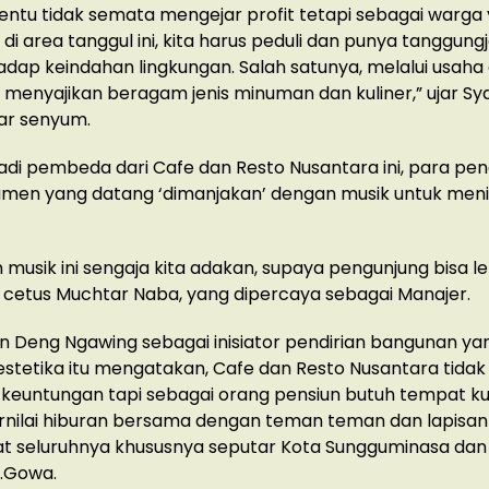
 tentu tidak semata mengejar profit tetapi sebagai warga
i di area tanggul ini, kita harus peduli dan punya tanggun
hadap keindahan lingkungan. Salah satunya, melalui usaha
 menyajikan beragam jenis minuman dan kuliner,” ujar S
r senyum.
di pembeda dari Cafe dan Resto Nusantara ini, para pe
umen yang datang ‘dimanjakan’ dengan musik untuk men
n musik ini sengaja kita adakan, supaya pengunjung bisa le
,” cetus Muchtar Naba, yang dipercaya sebagai Manajer.
 Deng Ngawing sebagai inisiator pendirian bangunan ya
estetika itu mengatakan, Cafe dan Resto Nusantara tidak
-keuntungan tapi sebagai orang pensiun butuh tempat k
rnilai hiburan bersama dengan teman teman dan lapisan
t seluruhnya khususnya seputar Kota Sungguminasa d
.Gowa.