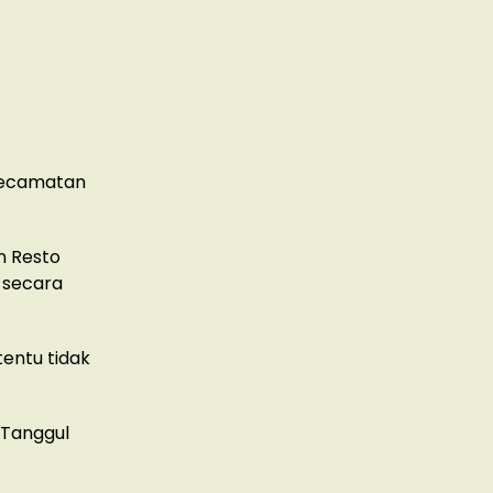
 Kecamatan
n Resto
 secara
tentu tidak
 Tanggul