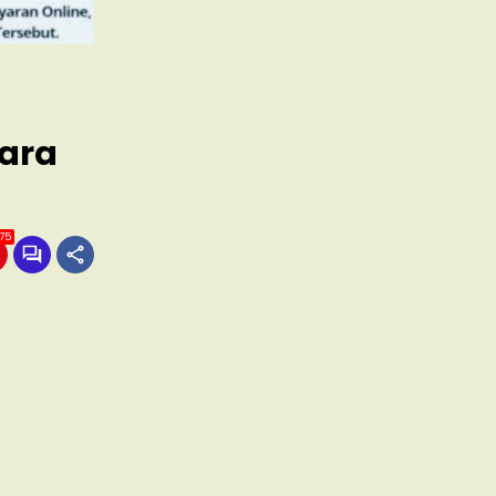
tara
75