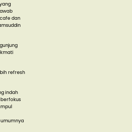
 yang
gjawab
 cafe dan
yamsuddin
ngunjung
ikmati
bih refresh
ng indah
 berfokus
umpul
an umumnya