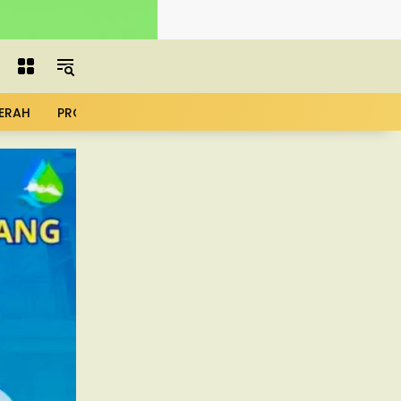
ERAH
PROFIL
ADVERTORIAL
MBG
KOPDES
UMK