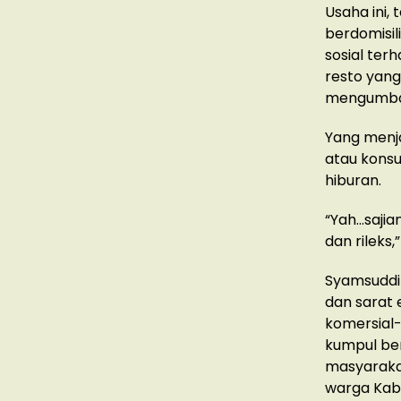
Usaha ini,
berdomisil
sosial ter
resto yang
mengumba
Yang menja
atau kons
hiburan.
“Yah…sajia
dan rileks
Syamsuddin
dan sarat 
komersial
kumpul be
masyaraka
warga Kab