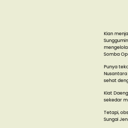
Kian menja
Sunggumina
mengelola 
Somba Op
Punya teka
Nusantara
sehat deng
Kiat Daeng
sekedar me
Tetapi, ob
Sungai Je