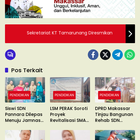
Sekretariat KT Tamarunang Diresmikan
Pos Terkait
PENDIDIKAN
PENDIDIKAN
PENDIDIKAN
Siswi SDN
LSM PERAK Soroti
DPRD Makassar
Pannara Dilepas
Proyek
Tinjau Bangunan
Menuju Jamnas
Revitalisasi SMA
Rehab SDN
XII Cibubur
19 Gowa
Pannara