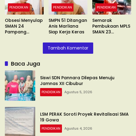
PENDIDIKAN
PENDIDIKAN
PENDIDIKAN
Obsesi Menyulap
SMPN 51 Ditangan
Semarak
SMAN 24
Anis Marliana
Pembukaan MPLS
Pampang
Siap Kerja Keras
SMAN 23
Makassar
Makassar
Tambah Komentar
Baca Juga
Siswi SDN Pannara Dilepas Menuju
Jamnas XII Cibubur
PENDIDIKAN
Agustus 5, 2026
LSM PERAK Soroti Proyek Revitalisasi SMA
19 Gowa
PENDIDIKAN
Agustus 4, 2026