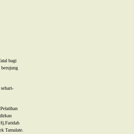
atal bagi
u berujung
sehari-
Pelatihan
dirkan
Hj.Faridah
ek Tamalate.