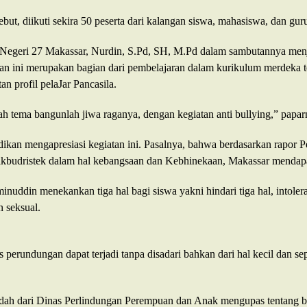
ebut, diikuti sekira 50 peserta dari kalangan siswa, mahasiswa, dan gur
egeri 27 Makassar, Nurdin, S.Pd, SH, M.Pd dalam sambutannya men
an ini merupakan bagian dari pembelajaran dalam kurikulum merdeka t
an profil pelaJar Pancasila.
lah tema bangunlah jiwa raganya, dengan kegiatan anti bullying,” papar
dikan mengapresiasi kegiatan ini. Pasalnya, bahwa berdasarkan rapor 
kbudristek dalam hal kebangsaan dan Kebhinekaan, Makassar mendapat 
inuddin menekankan tiga hal bagi siswa yakni hindari tiga hal, intolera
n seksual.
s perundungan dapat terjadi tanpa disadari bahkan dari hal kecil dan se
ridah dari Dinas Perlindungan Perempuan dan Anak mengupas tentang be