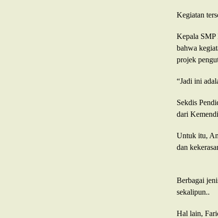
Kegiatan ters
Kepala SMP N
bahwa kegiat
projek pengut
“Jadi ini ada
Sekdis Pendi
dari Kemendi
Untuk itu, Am
dan kekerasa
Berbagai jeni
sekalipun..
Hal lain, Fa