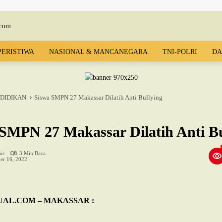
PERISTIWA
NASIONAL & MANCANEGARA
TNI-POLRI
DA
DIDIKAN
Siswa SMPN 27 Makassar Dilatih Anti Bullying
SMPN 27 Makassar Dilatih Anti Bu
ir
3 Min Baca
r 16, 2022
AL.COM – MAKASSAR :