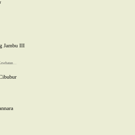
r
g Jambu III
esehatan…
Cibubur
annara