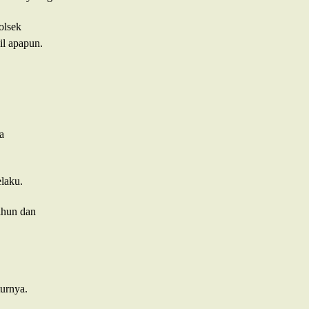
olsek
il apapun.
a
elaku.
ahun dan
turnya.