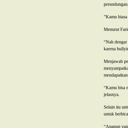
perundungan
”Kamu biasa c
Menurut Fari
“Nah dengar i
karena bullyi
Menjawab per
menyampaikan
mendapatkan
“Kamu bisa m
jelasnya.
Selain itu u
untuk berbic
“Apapun yang