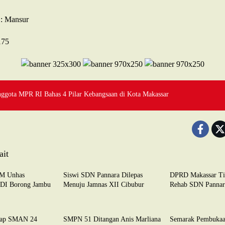
: Mansur
175
ggota MPR RI Bahas 4 Pilar Kebangsaan di Kota Makassar
ait
PENDIDIKAN
PENDIDIKAN
M Unhas
Siswi SDN Pannara Dilepas
DPRD Makassar Ti
 SDI Borong Jambu
Menuju Jamnas XII Cibubur
Rehab SDN Pannar
PENDIDIKAN
PENDIDIKAN
lap SMAN 24
SMPN 51 Ditangan Anis Marliana
Semarak Pembuka