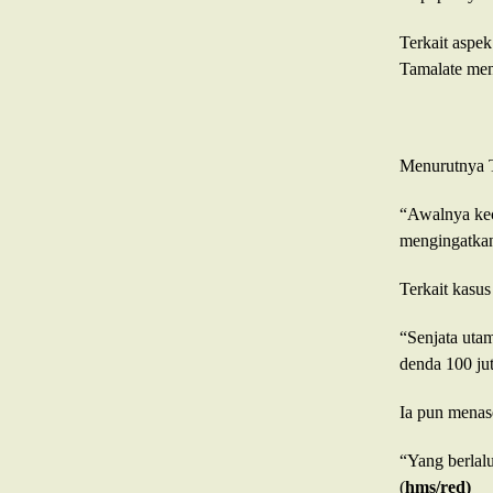
Terkait aspek
Tamalate men
Menurutnya Ti
“Awalnya kec
mengingatka
Terkait kasus
“Senjata uta
denda 100 jut
Ia pun menas
“Yang berlalu
(
hms/red)