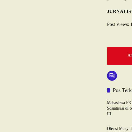
JURNALIS
Post Views:
An
Pos Terk
PENDIDIKAN
Mahasiswa FK
Sosialisasi di
III
PENDIDIKAN
Obsesi Menyu