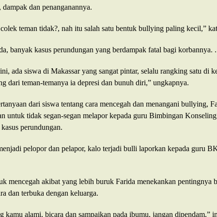
, dampak dan penanganannya.
olek teman tidak?, nah itu salah satu bentuk bullying paling kecil,” ka
da, banyak kasus perundungan yang berdampak fatal bagi korbannya. .
ni, ada siswa di Makassar yang sangat pintar, selalu rangking satu di ke
ng dari teman-temanya ia depresi dan bunuh diri,” ungkapnya.
tanyaan dari siswa tentang cara mencegah dan menangani bullying, Fa
 untuk tidak segan-segan melapor kepada guru Bimbingan Konseling
 kasus perundungan.
enjadi pelopor dan pelapor, kalo terjadi bulli laporkan kepada guru 
ntuk mencegah akibat yang lebih buruk Farida menekankan pentingnya b
ara dan terbuka dengan keluarga.
 kamu alami, bicara dan sampaikan pada ibumu, jangan dipendam,” i