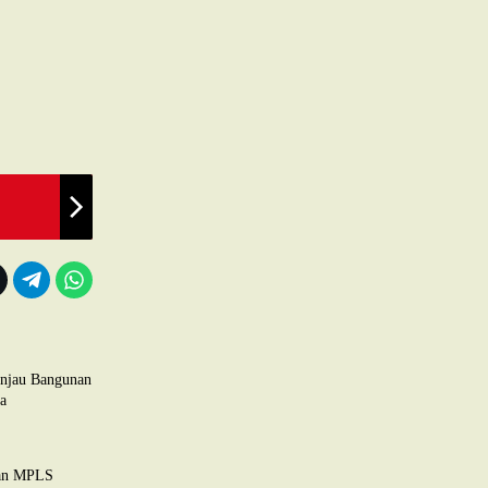
njau Bangunan
a
an MPLS