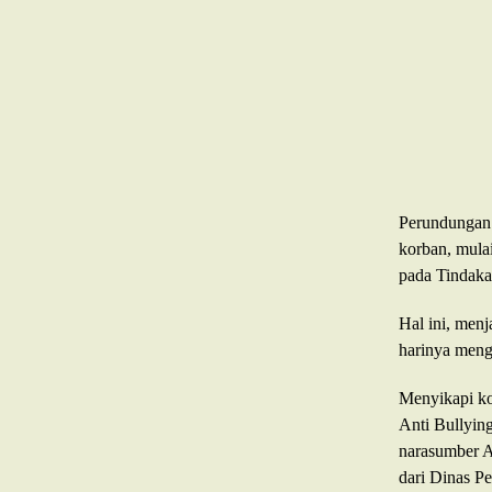
Perundungan a
korban, mulai
pada Tindaka
Hal ini, menj
harinya meng
Menyikapi ko
Anti Bullyin
narasumber A
dari Dinas P