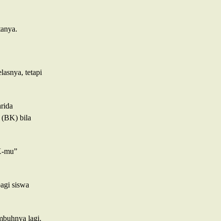
tanya.
lasnya, tetapi
rida
 (BK) bila
BK-mu”
agi siswa
mbuhnya lagi.