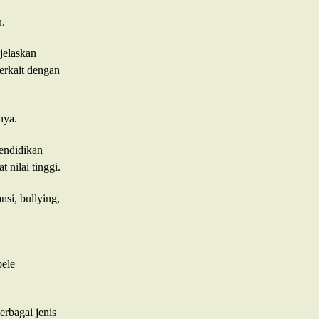
u.
jelaskan
erkait dengan
nya.
Pendidikan
nilai tinggi.
nsi, bullying,
pele
rbagai jenis