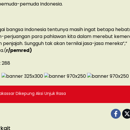
 pemuda-pemuda Indonesia.
gai bangsa Indonesia tentunya masih ingat betapa heba
n-perjuangan para pahlawan kita dalam merebut keme
n penjajah. Sungguh tak akan ternilai jasa-jasa mereka”,”
a.(
r/pemred)
:
288
kassar Dikepung Aksi Unjuk Rasa
kait
L
ADVERTORIAL
ADVERTORIAL