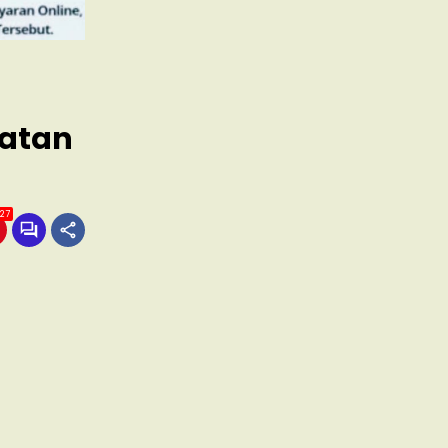
atan
127