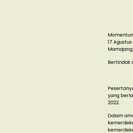
Momentum 
17 Agustus
Mamajang
Bertindak
Pesertanya
yang berl
2022.
Dalam ama
kemerdeka
kemerdekaa