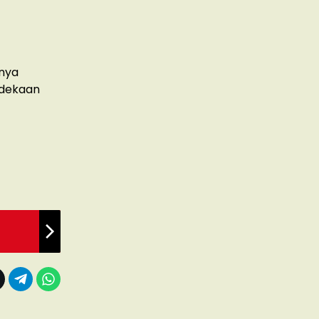
tnya
rdekaan