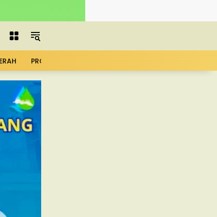
ERAH
PROFIL
ADVERTORIAL
MBG
KOPDES
UMK