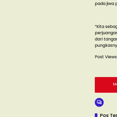
pada jiwa
“Kita seba
perjuanga
dari tanga
pungkasny
Post Views
Ma
Pos Ter
ADVERTORIA