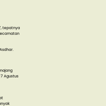
, tepatnya
 Kecamatan
Asdhar.
amajang
17 Agustus
at
anyak