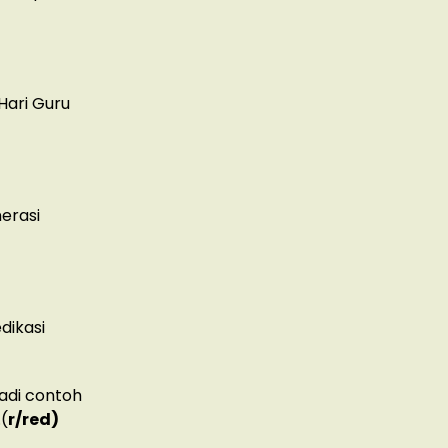
Hari Guru
erasi
dikasi
adi contoh
.(
r/red)