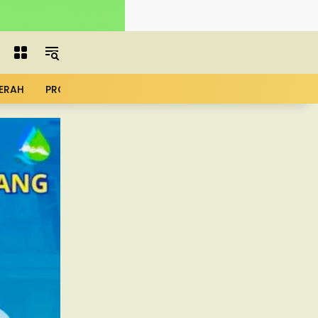
ERAH
PROFIL
ADVERTORIAL
MBG
KOPDES
UMK