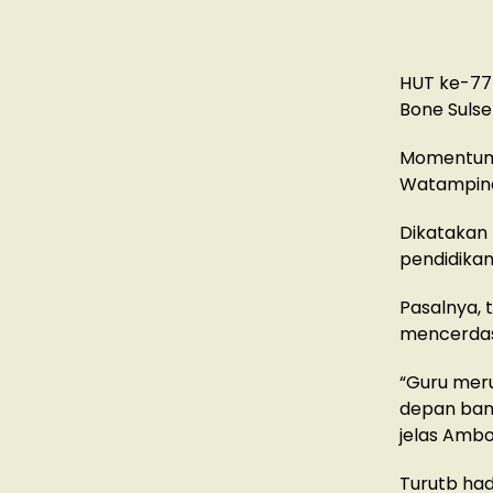
HUT ke-77 
Bone Sulse
Momentum 
Watampine,
Dikatakan
pendidikan
Pasalnya,
mencerdas
“Guru mer
depan bang
jelas Ambo
Turutb had