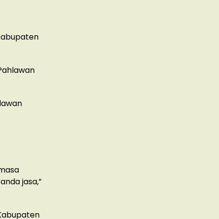
 Kabupaten
Pahlawan
hlawan
 masa
anda jasa,”
 Kabupaten