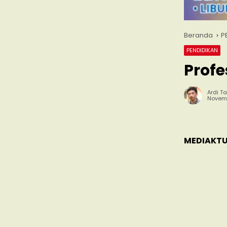
Beranda
P
PENDIDIKAN
Profe
Ardi Ta
Novemb
MEDIAKTU