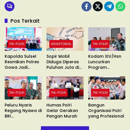
Pos Terkait
TNI-POLRI
ADVERTORIAL
TNI-POLRI
Kapolda Sulsel
Sopir Mobil
Kodam XIV/Hsn
Resmikan Polres
Diduga Diperas
Luncurkan
Gowa Jadi
Puluhan Juta di
Program
Polresta
Gowa
Digitalisasi dan
Jaringan
Internet
TNI-POLRI
TNI-POLRI
TNI-POLRI
Peluru Nyaris
Humas Polri
Bangun
Regang Nyawa di
Gelar Gerakan
Organisasi Polri
BRI
Pangan Murah
yang Profesional
Sungguminasa