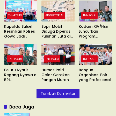
TNI-POLRI
ADVERTORIAL
TNI-POLRI
Kapolda Sulsel
Sopir Mobil
Kodam XIV/Hsn
Resmikan Polres
Diduga Diperas
Luncurkan
Gowa Jadi
Puluhan Juta di
Program
Polresta
Gowa
Digitalisasi dan
Jaringan
Internet
TNI-POLRI
TNI-POLRI
TNI-POLRI
Peluru Nyaris
Humas Polri
Bangun
Regang Nyawa di
Gelar Gerakan
Organisasi Polri
BRI
Pangan Murah
yang Profesional
Sungguminasa
Tambah Komentar
Baca Juga