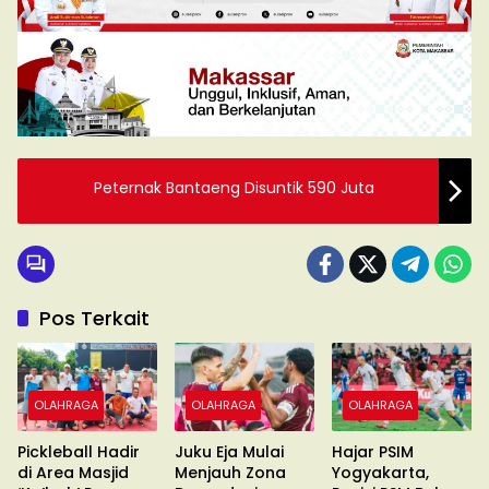
Peternak Bantaeng Disuntik 590 Juta
Pos Terkait
OLAHRAGA
OLAHRAGA
OLAHRAGA
Pickleball Hadir
Juku Eja Mulai
Hajar PSIM
di Area Masjid
Menjauh Zona
Yogyakarta,