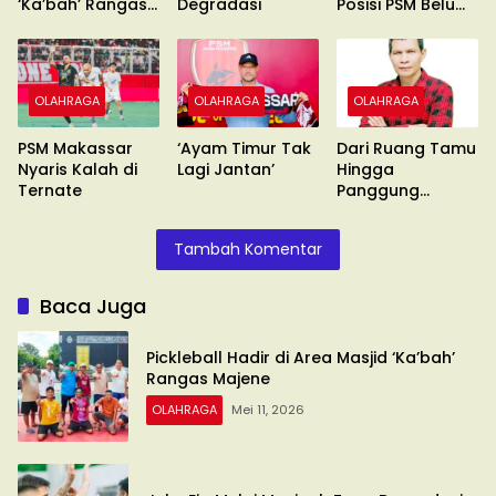
‘Ka’bah’ Rangas
Degradasi
Posisi PSM Belum
Majene
Aman
OLAHRAGA
OLAHRAGA
OLAHRAGA
PSM Makassar
‘Ayam Timur Tak
Dari Ruang Tamu
Nyaris Kalah di
Lagi Jantan’
Hingga
Ternate
Panggung
Olimpiade
Tambah Komentar
Baca Juga
Pickleball Hadir di Area Masjid ‘Ka’bah’
Rangas Majene
OLAHRAGA
Mei 11, 2026