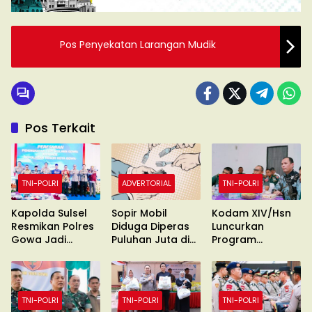
Pos Penyekatan Larangan Mudik
Pos Terkait
TNI-POLRI
ADVERTORIAL
TNI-POLRI
Kapolda Sulsel
Sopir Mobil
Kodam XIV/Hsn
Resmikan Polres
Diduga Diperas
Luncurkan
Gowa Jadi
Puluhan Juta di
Program
Polresta
Gowa
Digitalisasi dan
Jaringan
Internet
TNI-POLRI
TNI-POLRI
TNI-POLRI