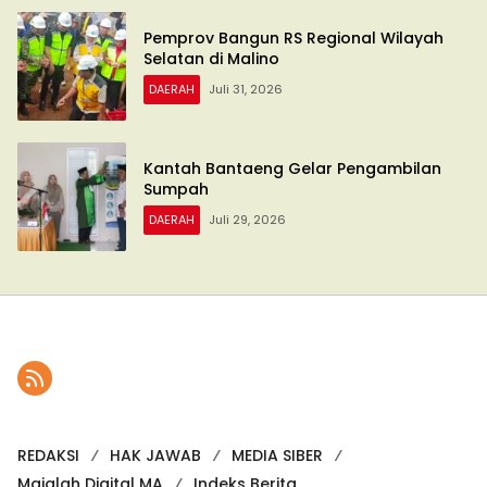
Pemprov Bangun RS Regional Wilayah
Selatan di Malino
DAERAH
Juli 31, 2026
Kantah Bantaeng Gelar Pengambilan
Sumpah
DAERAH
Juli 29, 2026
REDAKSI
HAK JAWAB
MEDIA SIBER
Majalah Digital MA
Indeks Berita