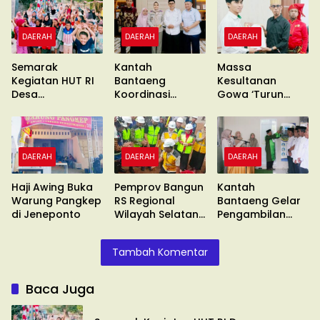
DAERAH
DAERAH
DAERAH
Semarak
Kantah
Massa
Kegiatan HUT RI
Bantaeng
Kesultanan
Desa
Koordinasi
Gowa ‘Turun
Gentungang
Pimcab
Gunung’ Gelar
Bajeng Barat
Muhammadiyah
Unras
DAERAH
DAERAH
DAERAH
Haji Awing Buka
Pemprov Bangun
Kantah
Warung Pangkep
RS Regional
Bantaeng Gelar
di Jeneponto
Wilayah Selatan
Pengambilan
di Malino
Sumpah
Tambah Komentar
Baca Juga