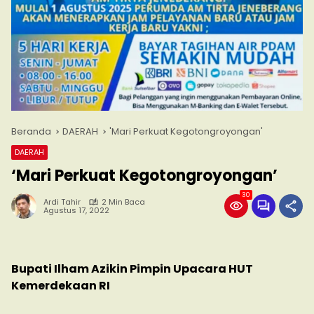
Beranda
DAERAH
'Mari Perkuat Kegotongroyongan'
DAERAH
‘Mari Perkuat Kegotongroyongan’
30
Ardi Tahir
2 Min Baca
Agustus 17, 2022
Bupati Ilham Azikin Pimpin Upacara HUT
Kemerdekaan RI