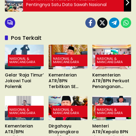
Pentingnya Satu Data Sawah Nasional
Pos Terkait
NASIONAL &
NASIONAL &
NASIONAL &
MANCANEGARA
MANCANEGARA
MANCANEGARA
Gelar ‘Raja Timur’
Kementerian
Kementerian
Jokowi Tuai
ATR/BPN
ATR/BPN Perkuat
Polemik
Terbitkan SE
Penanganan
Percepatan
Konflik Agraria
Sertipikasi Tanah
MBR
NASIONAL &
NASIONAL &
NASIONAL &
MANCANEGARA
MANCANEGARA
MANCANEGARA
Kementerian
Dirgahayu
Menteri
ATR/BPN
Bhayangkara
ATR/Kepala BPN