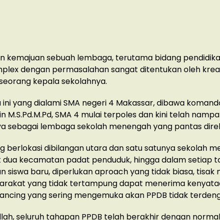
n kemajuan sebuah lembaga, terutama bidang pendidik
plex dengan permasalahan sangat ditentukan oleh kreat
 seorang kepala sekolahnya.
 ini yang dialami SMA negeri 4 Makassar, dibawa komand
in M.S.Pd.M.Pd, SMA 4 mulai terpoles dan kini telah namp
nya sebagai lembaga sekolah menengah yang pantas dire
g berlokasi dibilangan utara dan satu satunya sekolah 
t dua kecamatan padat penduduk, hingga dalam setiap 
 siswa baru, diperlukan aproach yang tidak biasa, tisak
arakat yang tidak tertampung dapat menerima kenyata
ancing yang sering mengemuka akan PPDB tidak terdeng
llah, seluruh tahapan PPDB telah berakhir dengan normal”