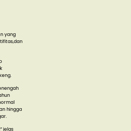
an yang
ifitas,dan
o
ak
keng.
menengah
tahun
 normal
an hingga
ar.
 jelas