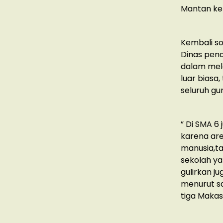
Mantan kep
Kembali so
Dinas pend
dalam mela
luar biasa,
seluruh gu
” Di SMA 6
karena are
manusia,ta
sekolah ya
gulirkan j
menurut sa
tiga Makas