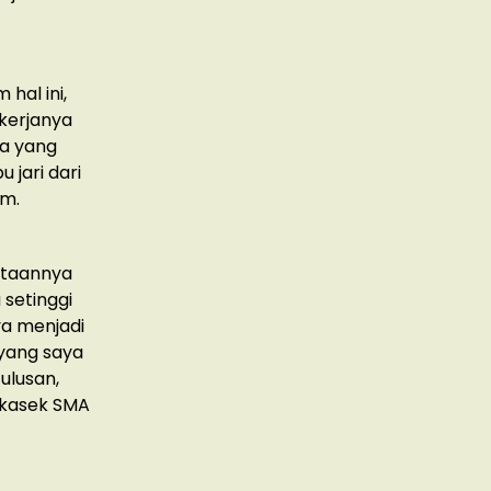
hal ini,
 kerjanya
da yang
 jari dari
um.
nataannya
 setinggi
ya menjadi
 yang saya
ulusan,
akasek SMA