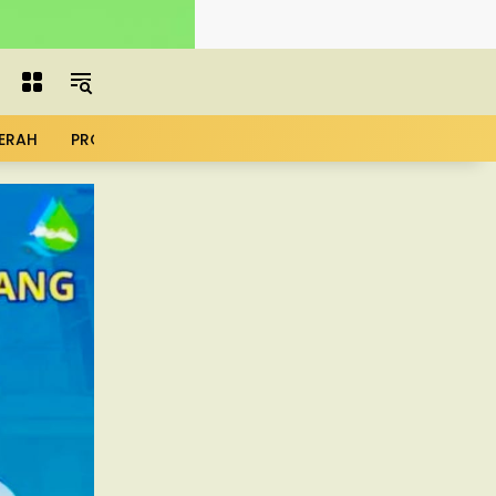
ERAH
PROFIL
ADVERTORIAL
MBG
KOPDES
UMK