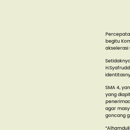
Percepata
begitu Kom
akselerasi
Setidaknya
H.Syafrudd
identitas
SMA 4, yan
yang diapi
penerimaan
agar masy
goncang g
“Alhamduli