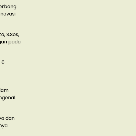
Gerbang
Inovasi
a, S.Sos,
ngan pada
 6
alam
engenal
ya dan
nya.