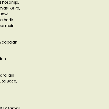
N Kosamja,
ovasi KePo,
 Dewi
a hadir
bermain
 capaian
dan
ra lain
uta Baca,
I.P tampil