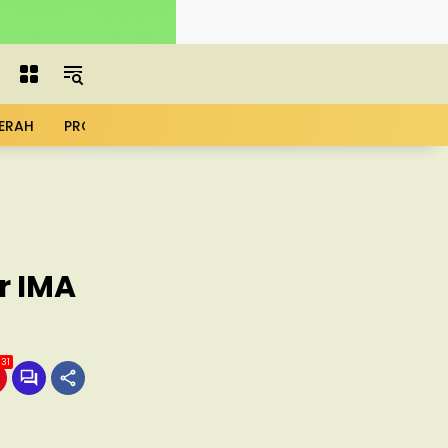
ERAH
PROFIL
ADVERTORIAL
MBG
KOPDES
UMK
r IMA
31