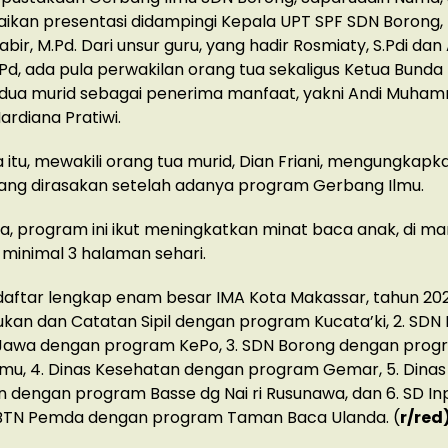
kan presentasi didampingi Kepala UPT SPF SDN Borong, 
abir, M.Pd. Dari unsur guru, yang hadir Rosmiaty, S.Pdi dan
.Pd, ada pula perwakilan orang tua sekaligus Ketua Bunda
n dua murid sebagai penerima manfaat, yakni Andi Muh
ardiana Pratiwi.
itu, mewakili orang tua murid, Dian Friani, mengungkapk
ang dirasakan setelah adanya program Gerbang Ilmu.
, program ini ikut meningkatkan minat baca anak, di m
inimal 3 halaman sehari.
i daftar lengkap enam besar IMA Kota Makassar, tahun 2021:
an dan Catatan Sipil dengan program Kucata’ki, 2. SDN
awa dengan program KePo, 3. SDN Borong dengan prog
mu, 4. Dinas Kesehatan dengan program Gemar, 5. Dinas
dengan program Basse dg Nai ri Rusunawa, dan 6. SD In
BTN Pemda dengan program Taman Baca Ulanda. (
r/red