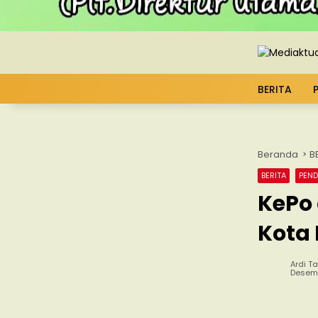
BERITA
Beranda
B
BERITA
PEND
KePo
Kota
Ardi Ta
Desemb