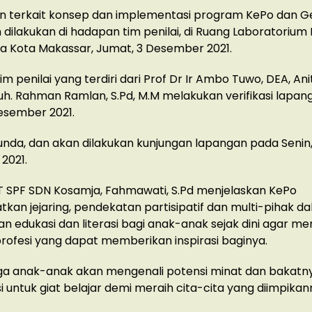
 terkait konsep dan implementasi program KePo dan 
h dilakukan di hadapan tim penilai, di Ruang Laboratorium 
a Kota Makassar, Jumat, 3 Desember 2021.
im penilai yang terdiri dari Prof Dr Ir Ambo Tuwo, DEA, Anit
uh. Rahman Ramlan, S.Pd, M.M melakukan verifikasi lapa
esember 2021.
nda, dan akan dilakukan kunjungan lapangan pada Senin,
2021.
T SPF SDN Kosamja, Fahmawati, S.Pd menjelaskan KePo
an jejaring, pendekatan partisipatif dan multi-pihak d
 edukasi dan literasi bagi anak-anak sejak dini agar m
rofesi yang dapat memberikan inspirasi baginya.
juga anak-anak akan mengenali potensi minat dan bakatn
i untuk giat belajar demi meraih cita-cita yang diimpikan