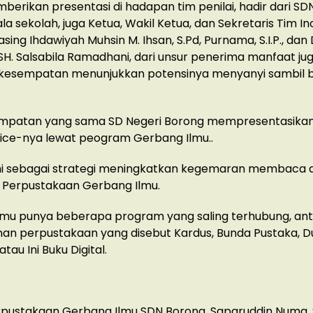
berikan presentasi di hadapan tim penilai, hadir dari SD
la sekolah, juga Ketua, Wakil Ketua, dan Sekretaris Tim In
ing Ihdawiyah Muhsin M. Ihsan, S.Pd, Purnama, S.I.P., dan
 SH. Salsabila Ramadhani, dari unsur penerima manfaat jug
i kesempatan menunjukkan potensinya menyanyi sambil 
mpatan yang sama SD Negeri Borong mempresentasikan
ice-nya lewat peogram Gerbang Ilmu..
ni sebagai strategi meningkatkan kegemaran membaca 
 Perpustakaan Gerbang Ilmu.
mu punya beberapa program yang saling terhubung, anta
nan perpustakaan yang disebut Kardus, Bunda Pustaka, D
atau Ini Buku Digital.
pustakaan Gerbang Ilmu SDN Borong, Saparuddin Numa, S.