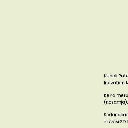
Kenali Pot
Inovation 
KePo meru
(Kosamja).
Sedangkan,
inovasi SD