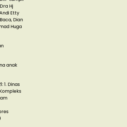
Dra Hj
 Andi Etty
 Baca, Dian
ammad Huga
an
ana anak
 1. Dinas
 Kompleks
ram
pres
)