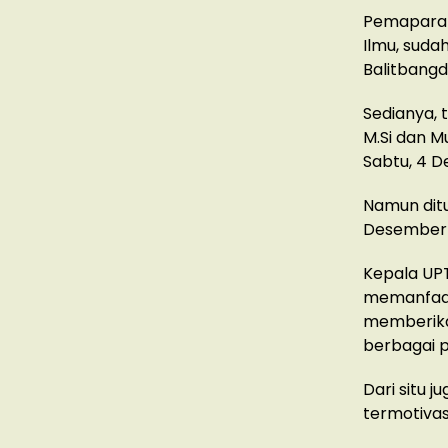
Pemaparan
Ilmu, suda
Balitbangd
Sedianya, t
M.Si dan M
Sabtu, 4 D
Namun ditu
Desember 
Kepala UP
memanfaatk
memberikan
berbagai p
Dari situ 
termotivas