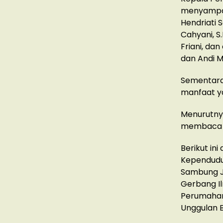
menyampai
Hendriati S
Cahyani, S
Friani, da
dan Andi M
Sementara 
manfaat y
Menurutnya
membaca m
Berikut in
Kependuduk
Sambung J
Gerbang Il
Perumahan 
Unggulan 