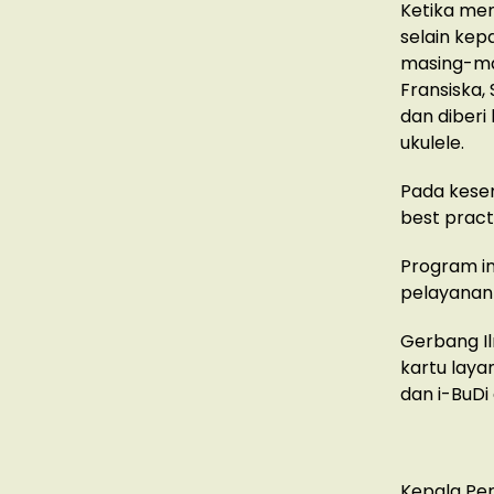
Ketika mem
selain kepa
masing-mas
Fransiska,
dan diber
ukulele.
Pada kese
best pract
Program i
pelayanan
Gerbang Il
kartu laya
dan i-BuDi 
Kepala Per