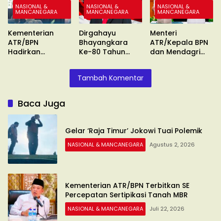
NASIONAL &
NASIONAL &
NASIONAL &
MANCANEGARA
MANCANEGARA
MANCANEGARA
Kementerian
Dirgahayu
Menteri
ATR/BPN
Bhayangkara
ATR/Kepala BPN
Hadirkan
Ke-80 Tahun
dan Mendagri
Pengukuran
2026
Keluarkan SE
Terjadwal
Tambah Komentar
Baca Juga
Gelar ‘Raja Timur’ Jokowi Tuai Polemik
NASIONAL & MANCANEGARA
Agustus 2, 2026
Kementerian ATR/BPN Terbitkan SE
Percepatan Sertipikasi Tanah MBR
NASIONAL & MANCANEGARA
Juli 22, 2026