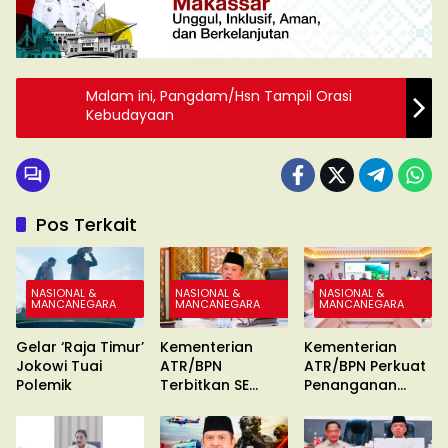
Malam ini, Pangdam/Hsn Tampil Orasi
Kebudayaan
Pos Terkait
NASIONAL &
NASIONAL &
NASIONAL &
MANCANEGARA
MANCANEGARA
MANCANEGARA
Gelar ‘Raja Timur’
Kementerian
Kementerian
Jokowi Tuai
ATR/BPN
ATR/BPN Perkuat
Polemik
Terbitkan SE
Penanganan
Percepatan
Konflik Agraria
Sertipikasi Tanah
MBR