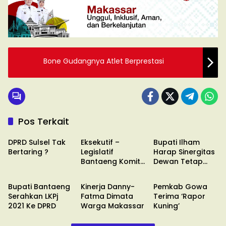
Bone Gudangnya Atlet Berprestasi
Pos Terkait
TRIAS POLITIKA
TRIAS POLITIKA
TRIAS POLITIKA
DPRD Sulsel Tak
Eksekutif –
Bupati Ilham
Bertaring ?
Legislatif
Harap Sinergitas
Bantaeng Komit
Dewan Tetap
TRIAS POLITIKA
TRIAS POLITIKA
TRIAS POLITIKA
Jaga
Terbangun
Harmonisasi
Bupati Bantaeng
Kinerja Danny-
Pemkab Gowa
Serahkan LKPj
Fatma Dimata
Terima ‘Rapor
2021 Ke DPRD
Warga Makassar
Kuning’