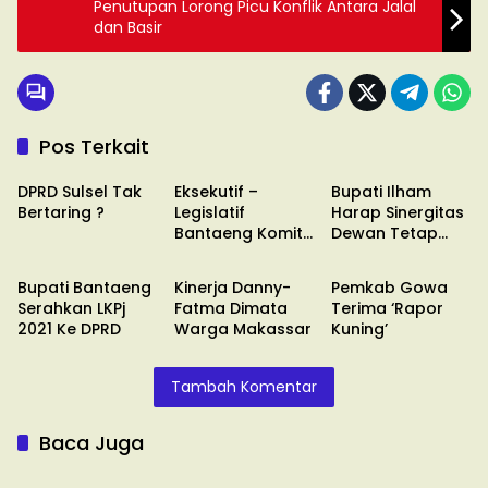
Penutupan Lorong Picu Konflik Antara Jalal
dan Basir
Pos Terkait
TRIAS POLITIKA
TRIAS POLITIKA
TRIAS POLITIKA
DPRD Sulsel Tak
Eksekutif –
Bupati Ilham
Bertaring ?
Legislatif
Harap Sinergitas
Bantaeng Komit
Dewan Tetap
TRIAS POLITIKA
TRIAS POLITIKA
TRIAS POLITIKA
Jaga
Terbangun
Harmonisasi
Bupati Bantaeng
Kinerja Danny-
Pemkab Gowa
Serahkan LKPj
Fatma Dimata
Terima ‘Rapor
2021 Ke DPRD
Warga Makassar
Kuning’
Tambah Komentar
Baca Juga