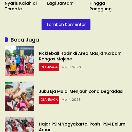
Nyaris Kalah di
Lagi Jantan’
Hingga
Ternate
Panggung
Olimpiade
Tambah Komentar
Baca Juga
Pickleball Hadir di Area Masjid ‘Ka’bah’
Rangas Majene
OLAHRAGA
Mei 11, 2026
Juku Eja Mulai Menjauh Zona Degradasi
OLAHRAGA
Mei 4, 2026
Hajar PSIM Yogyakarta, Posisi PSM Belum
Aman