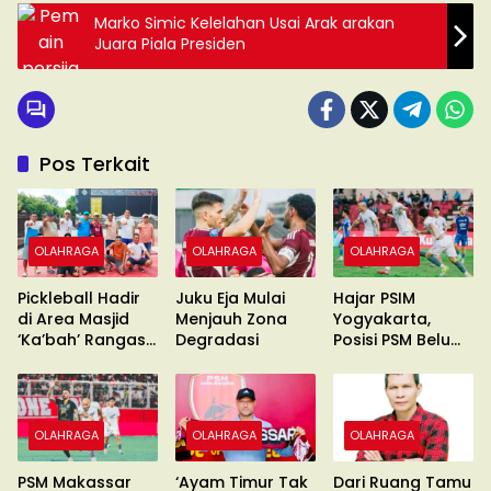
Marko Simic Kelelahan Usai Arak arakan
Juara Piala Presiden
Pos Terkait
OLAHRAGA
OLAHRAGA
OLAHRAGA
Pickleball Hadir
Juku Eja Mulai
Hajar PSIM
di Area Masjid
Menjauh Zona
Yogyakarta,
‘Ka’bah’ Rangas
Degradasi
Posisi PSM Belum
Majene
Aman
OLAHRAGA
OLAHRAGA
OLAHRAGA
PSM Makassar
‘Ayam Timur Tak
Dari Ruang Tamu