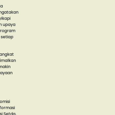
da
engatakan
ikapi
an upaya
program
 setiap
rangkat
timalkan
makin
rcayaan
omisi
nformasi
si Setda,