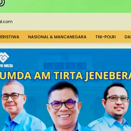
PERISTIWA
NASIONAL & MANCANEGARA
TNI-POLRI
DA