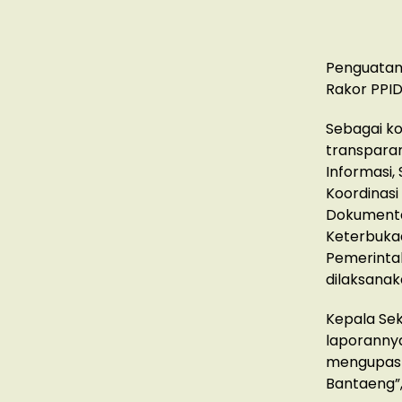
Penguatan 
Rakor PPID
Sebagai k
transparan
Informasi,
Koordinasi
Dokumenta
Keterbuka
Pemerintah
dilaksanak
Kepala Sek
laporannya
mengupas s
Bantaeng”,