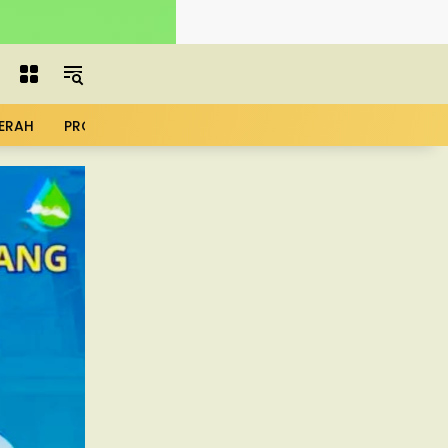
ERAH
PROFIL
ADVERTORIAL
MBG
KOPDES
UMK