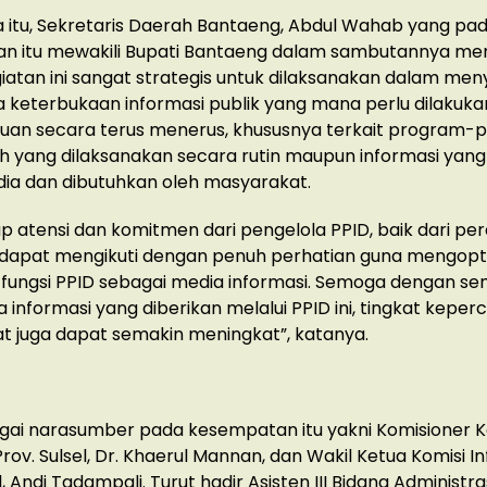
itu, Sekretaris Daerah Bantaeng, Abdul Wahab yang pa
n itu mewakili Bupati Bantaeng dalam sambutannya m
atan ini sangat strategis untuk dilaksanakan dalam meny
 keterbukaan informasi publik yang mana perlu dilakuk
an secara terus menerus, khususnya terkait program-
 yang dilaksanakan secara rutin maupun informasi yang
dia dan dibutuhkan oleh masyarakat.
p atensi dan komitmen dari pengelola PPID, baik dari pe
 dapat mengikuti dengan penuh perhatian guna mengop
fungsi PPID sebagai media informasi. Semoga dengan se
 informasi yang diberikan melalui PPID ini, tingkat kepe
 juga dapat semakin meningkat”, katanya.
gai narasumber pada kesempatan itu yakni Komisioner K
Prov. Sulsel, Dr. Khaerul Mannan, dan Wakil Ketua Komisi I
l, Andi Tadampali. Turut hadir Asisten III Bidang Administra