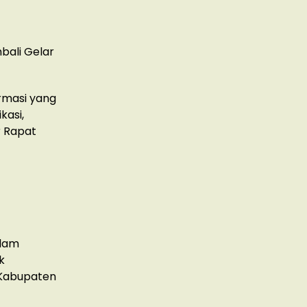
bali Gelar
rmasi yang
kasi,
r Rapat
alam
k
 Kabupaten