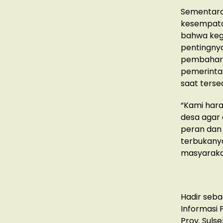
Sementara 
kesempata
bahwa kegi
pentingnya
pembaharu
pemerintah
saat terse
“Kami hara
desa agar
peran dan 
terbukanya
masyarakat
Hadir seba
Informasi 
Prov. Sulse