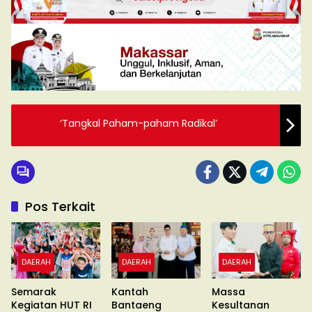
‘Tangkal Paham-paham Radikal’
Pos Terkait
DAERAH
DAERAH
DAERAH
Semarak
Kantah
Massa
Kegiatan HUT RI
Bantaeng
Kesultanan