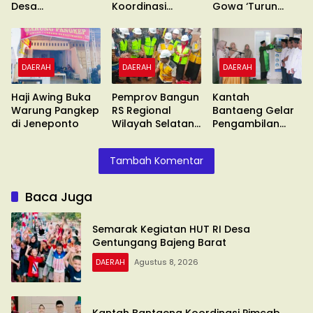
Desa
Koordinasi
Gowa ‘Turun
Gentungang
Pimcab
Gunung’ Gelar
Bajeng Barat
Muhammadiyah
Unras
DAERAH
DAERAH
DAERAH
Haji Awing Buka
Pemprov Bangun
Kantah
Warung Pangkep
RS Regional
Bantaeng Gelar
di Jeneponto
Wilayah Selatan
Pengambilan
di Malino
Sumpah
Tambah Komentar
Baca Juga
Semarak Kegiatan HUT RI Desa
Gentungang Bajeng Barat
DAERAH
Agustus 8, 2026
Kantah Bantaeng Koordinasi Pimcab