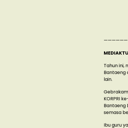
——————
MEDIAKTU
Tahun ini,
Bantaeng d
lain.
Gebrakam 
KORPRI ke-
Bantaeng D
semasa ber
Ibu guru y