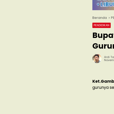
Beranda
P
PENDIDIKAN
Bupat
Guru
Ardi Ta
Novemb
Ket.Gamb
gurunya s