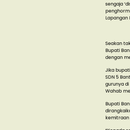
sengaja ‘d
penghorma
Lapangan P
Seakan tak 
Bupati Ban
dengan me
Jika bupat
SDN 5 Ban
gurunya di
Wahab men
Bupati Ban
dirangkai
kemitraan