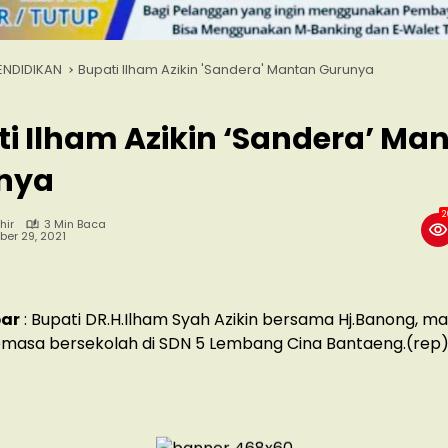
ENDIDIKAN
Bupati Ilham Azikin 'Sandera' Mantan Gurunya
i Ilham Azikin ‘Sandera’ Ma
nya
2
hir
3 Min Baca
er 29, 2021
ar
: Bupati DR.H.Ilham Syah Azikin bersama Hj.Banong, m
emasa bersekolah di SDN 5 Lembang Cina Bantaeng.(rep