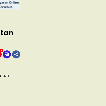
ntan
08
antan
)