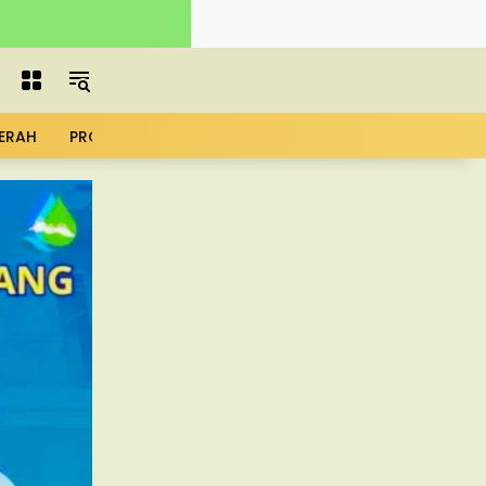
ERAH
PROFIL
ADVERTORIAL
MBG
KOPDES
UMK