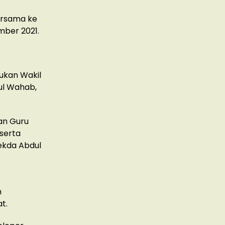
ersama ke
mber 2021.
kukan Wakil
ul Wahab,
an Guru
serta
Sekda Abdul
n
t.