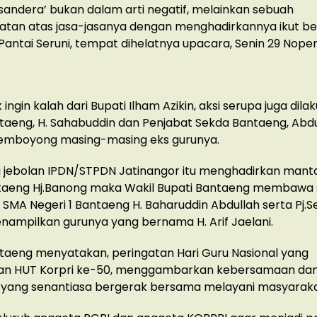
isandera’ bukan dalam arti negatif, melainkan sebuah
tan atas jasa-jasanya dengan menghadirkannya ikut b
antai Seruni, tempat dihelatnya upacara, Senin 29 Nope
ingin kalah dari Bupati Ilham Azikin, aksi serupa juga dila
taeng, H. Sahabuddin dan Penjabat Sekda Bantaeng, Abd
mboyong masing-masing eks gurunya.
i jebolan IPDN/STPDN Jatinangor itu menghadirkan mant
taeng Hj.Banong maka Wakil Bupati Bantaeng membawa 
 SMA Negeri 1 Bantaeng H. Baharuddin Abdullah serta Pj.
ampilkan gurunya yang bernama H. Arif Jaelani.
taeng menyatakan, peringatan Hari Guru Nasional yang
kan HUT Korpri ke-50, menggambarkan kebersamaan da
 yang senantiasa bergerak bersama melayani masyaraka