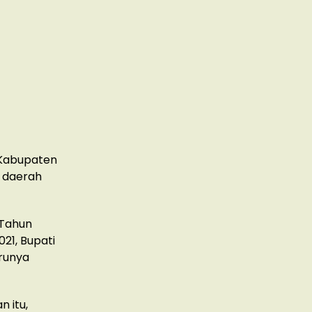
 Kabupaten
i daerah
 Tahun
21, Bupati
runya
 itu,