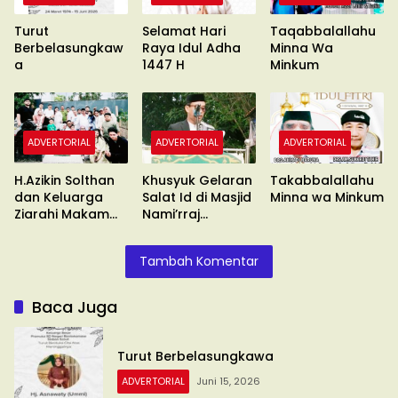
Turut
Selamat Hari
Taqabbalallahu
Berbelasungkaw
Raya Idul Adha
Minna Wa
a
1447 H
Minkum
ADVERTORIAL
ADVERTORIAL
ADVERTORIAL
H.Azikin Solthan
Khusyuk Gelaran
Takabbalallahu
dan Keluarga
Salat Id di Masjid
Minna wa Minkum
Ziarahi Makam
Nami’rraj
Isteri Tercinta
Cilallang
Buakana
Tambah Komentar
Baca Juga
Turut Berbelasungkawa
ADVERTORIAL
Juni 15, 2026