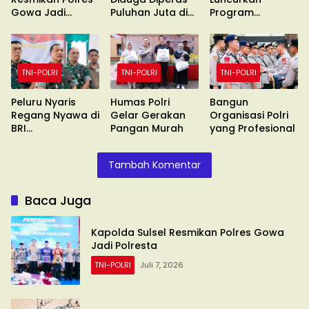
Gowa Jadi
Puluhan Juta di
Program
Polresta
Gowa
Digitalisasi dan
Jaringan
Internet
TNI-POLRI
TNI-POLRI
TNI-POLRI
Peluru Nyaris
Humas Polri
Bangun
Regang Nyawa di
Gelar Gerakan
Organisasi Polri
BRI
Pangan Murah
yang Profesional
Sungguminasa
Tambah Komentar
Baca Juga
Kapolda Sulsel Resmikan Polres Gowa
Jadi Polresta
TNI-POLRI
Juli 7, 2026