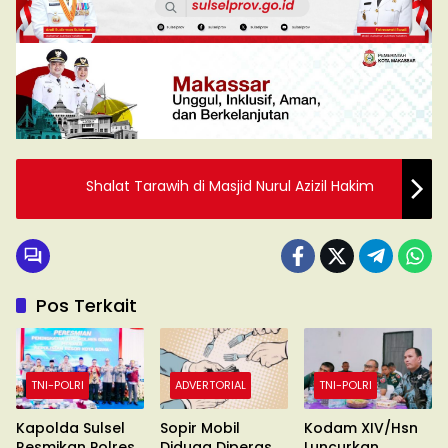
Shalat Tarawih di Masjid Nurul Azizil Hakim
Pos Terkait
TNI-POLRI
ADVERTORIAL
TNI-POLRI
Kapolda Sulsel
Sopir Mobil
Kodam XIV/Hsn
Resmikan Polres
Diduga Diperas
Luncurkan